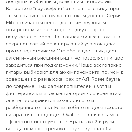
доступны и обычным домашним гитаристам.
Качество и “вау-эффект” от внешнего вида при
этом остались на том же высоком уровне. Серия
Elite отличается нестандартным звуковым
отверстием: из-за выходов с двух сторон
получается стерео. Но главная фишка в том, что
сохранен самый резонирующий участок деки -
прямо под струнами. Это обогащает звук, дает
аутентичный внешний вид + не позволяет гитаре
заводиться при подключении. Чаще всего такие
гитары выбирают для аккомпанемента, причем в
совершенно разных жанрах: от А.Я. Розенбаума
до современных рэп-исполнителей :) Хотя и
фингерстайл, и игра медиатором - со всем этим
она легко справится из-за ровного и
разборчивого тона. Если любите выделяться, эта
гитара точно подойдет. Ovation - одни из самых
эффектных инструментов. Брать такой в руки
всегда немного тревожно: чувствуешь себя