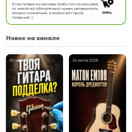
Если гитара из массива (либо топ из массива),
то зимой ей обязательно нужен увлажнитель.
3300 р.
Можно комнатный, а можно вот такой,
гитарный :)
Новое на канале
30 июля 2026
24 июля 2026