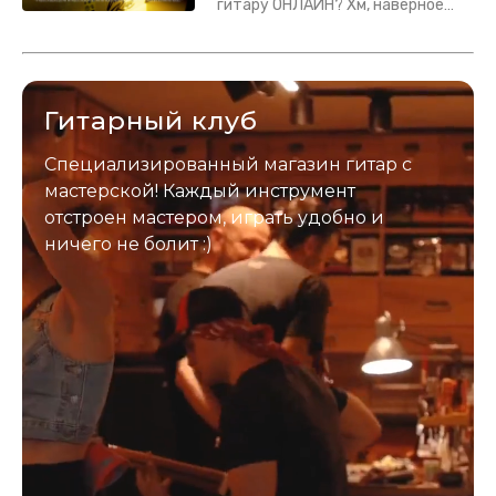
гитару ОНЛАЙН? Хм, наверное
да? Но не для вас :) Каждый
инструмент надежно упакован и
застрахован. Случись что -
отправим новый.
Гитарный клуб
Специализированный магазин гитар с
мастерской! Каждый инструмент
отстроен мастером, играть удобно и
ничего не болит :)