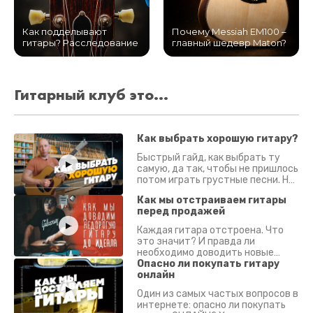
Как подделывают
Почему Messiah EM100 –
гитары? Расследование
главный шедевр Maton?
Гитарный клуб это...
Как выбрать хорошую гитару?
Быстрый гайд, как выбрать ту
самую, да так, чтобы не пришлось
потом играть грустные песни. На
что смотреть? Что проверять?
Как мы отстраиваем гитары
перед продажей
Каждая гитара отстроена. Что
это значит? И правда ли
необходимо доводить новые
гитары? Если кратко - да.
Опасно ли покупать гитару
Подробно - в видео :)
онлайн
Один из самых частых вопросов в
интернете: опасно ли покупать