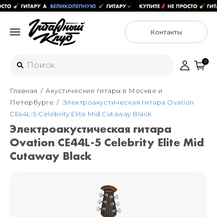
Контакты
0
Главная
Акустические гитары в Москве и
Интернет-магазин
Петербурге
Электроакустическая гитара Ovation
+7 (925) 125-54-44
CE44L-5 Celebrity Elite Mid Cutaway Black
Москва
Электроакустическая гитара
+7 (925) 176-55-65
Ovation CE44L-5 Celebrity Elite Mid
Санкт-Петербург
ул. Большая Новодмитровская 36с15,
"ФЛАКОН"
Cutaway Black
+7 (929) 179-15-49
ул. Гороховая 49Б, "SENO"
Мастерские
Москва
+7 (925) 879-85-35
Санкт-Петербург
+7 (999) 213-51-93