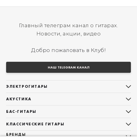
Главный телеграм канал о гитарах.
Новости, акции, видео
Добро пожаловать в Клуб!
НАШ TELEGRAM КАНАЛ
ЭЛЕКТРОГИТАРЫ
Все электрогитары
АКУСТИКА
Stratocaster
Все акустические гитары
Telecaster
БАС-ГИТАРЫ
Дредноуты
Les Paul
Все бас-гитары
Фолки (ОМ, 000, 00)
КЛАССИЧЕСКИЕ ГИТАРЫ
Оригинальная
Jazz Bass
Гранд Аудиториум
Все классические гитары
БРЕНДЫ
Superstrat
Precision Bass