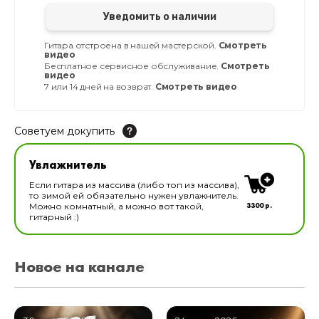
Уведомить о наличии
Гитара отстроена в нашей мастерской.
Смотреть
видео
Бесплатное сервисное обслуживание.
Смотреть
видео
7 или 14 дней на возврат.
Смотреть видео
Советуем докупить
Увлажнитель для музыкальных инструментов
Увлажнитель
В наличии
Если гитара из массива (либо топ из массива),
то зимой ей обязательно нужен увлажнитель.
3300 р.
Можно комнатный, а можно вот такой,
гитарный :)
Новое на канале