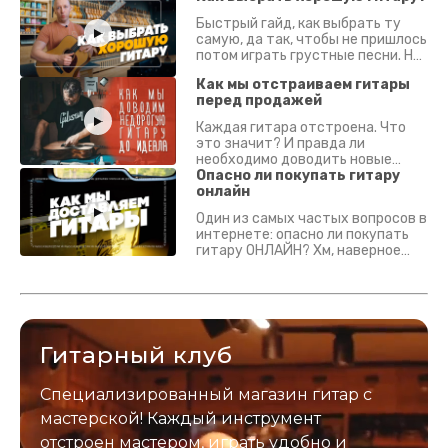
Быстрый гайд, как выбрать ту
самую, да так, чтобы не пришлось
потом играть грустные песни. На
что смотреть? Что проверять?
Как мы отстраиваем гитары
перед продажей
Каждая гитара отстроена. Что
это значит? И правда ли
необходимо доводить новые
гитары? Если кратко - да.
Опасно ли покупать гитару
Подробно - в видео :)
онлайн
Один из самых частых вопросов в
интернете: опасно ли покупать
гитару ОНЛАЙН? Хм, наверное
да? Но не для вас :) Каждый
инструмент надежно упакован и
застрахован. Случись что -
отправим новый.
Гитарный клуб
Специализированный магазин гитар с
мастерской! Каждый инструмент
отстроен мастером, играть удобно и