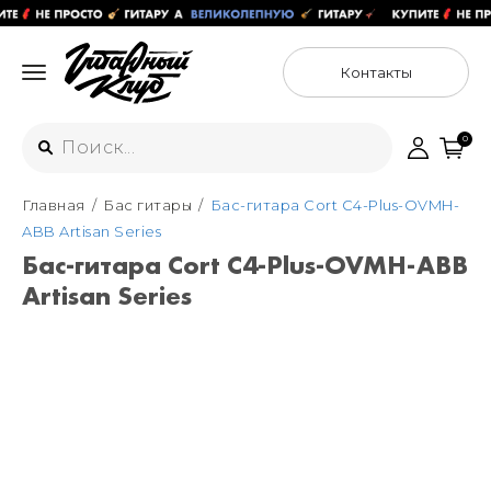
Контакты
0
Главная
Бас гитары
Бас-гитара Cort C4-Plus-OVMH-
Интернет-магазин
ABB Artisan Series
+7 (925) 125-54-44
Бас-гитара Cort C4-Plus-OVMH-ABB
Москва
Artisan Series
+7 (925) 176-55-65
Санкт-Петербург
ул. Большая Новодмитровская 36с15,
"ФЛАКОН"
+7 (929) 179-15-49
ул. Гороховая 49Б, "SENO"
Мастерские
Москва
+7 (925) 879-85-35
Санкт-Петербург
+7 (999) 213-51-93