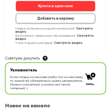
Купить в один клик
Добавить в корзину
Гитара отстроена в нашей мастерской.
Смотреть
видео
Бесплатное сервисное обслуживание.
Смотреть
видео
7 или 14 дней на возврат.
Смотреть видео
Советуем докупить
Увлажнитель для музыкальных инструментов
Увлажнитель
В наличии
Если гитара из массива (либо топ из массива),
то зимой ей обязательно нужен увлажнитель.
3300 р.
Можно комнатный, а можно вот такой,
гитарный :)
Новое на канале