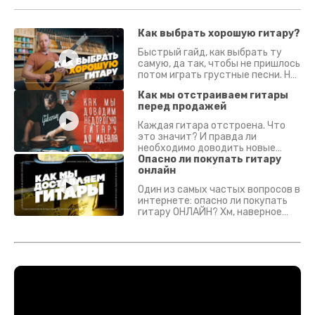
Как выбрать хорошую гитару?
Быстрый гайд, как выбрать ту
самую, да так, чтобы не пришлось
потом играть грустные песни. На
что смотреть? Что проверять?
Как мы отстраиваем гитары
перед продажей
Каждая гитара отстроена. Что
это значит? И правда ли
необходимо доводить новые
гитары? Если кратко - да.
Опасно ли покупать гитару
Подробно - в видео :)
онлайн
Один из самых частых вопросов в
интернете: опасно ли покупать
гитару ОНЛАЙН? Хм, наверное
да? Но не для вас :) Каждый
инструмент надежно упакован и
застрахован. Случись что -
отправим новый.