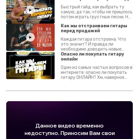
Быстрый гайд, как выбрать ту
самую, да так, чтобы не пришлось
потом играть грустные песни. На
что смотреть? Что проверять?
Как мы отстраиваем гитары
перед продажей
Каждая гитара отстроена. Что
это значит? И правда ли
необходимо доводить новые
гитары? Если кратко - да.
Опасно ли покупать гитару
Подробно - в видео :)
онлайн
Один из самых частых вопросов в
интернете: опасно ли покупать
гитару ОНЛАЙН? Хм, наверное
да? Но не для вас :) Каждый
инструмент надежно упакован и
застрахован. Случись что -
отправим новый.