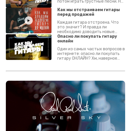
потом играть грустные песни. На
что смотреть? Что проверять?
Как мы отстраиваем гитары
перед продажей
Каждая гитара отстроена. Что
это значит? И правда ли
необходимо доводить новые
гитары? Если кратко - да.
Опасно ли покупать гитару
Подробно - в видео :)
онлайн
Один из самых частых вопросов в
интернете: опасно ли покупать
гитару ОНЛАЙН? Хм, наверное
да? Но не для вас :) Каждый
инструмент надежно упакован и
застрахован. Случись что -
отправим новый.