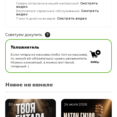
Гитара отстроена в нашей мастерской.
Смотреть
видео
Бесплатное сервисное обслуживание.
Смотреть
видео
7 или 14 дней на возврат.
Смотреть видео
Советуем докупить
Увлажнитель для музыкальных инструментов
Увлажнитель
В наличии
Если гитара из массива (либо топ из массива),
то зимой ей обязательно нужен увлажнитель.
3300 р.
Можно комнатный, а можно вот такой,
гитарный :)
Новое на канале
30 июля 2026
24 июля 2026