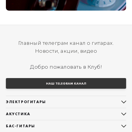
Главный телеграм канал о гитарах.
Новости, акции, видео
Добро пожаловать в Клуб!
НАШ TELEGRAM КАНАЛ
ЭЛЕКТРОГИТАРЫ
Все электрогитары
АКУСТИКА
Stratocaster
Все акустические гитары
Telecaster
БАС-ГИТАРЫ
Дредноуты