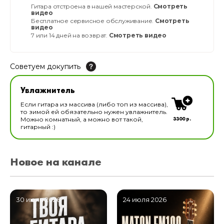
Гитара отстроена в нашей мастерской.
Смотреть
видео
Бесплатное сервисное обслуживание.
Смотреть
видео
7 или 14 дней на возврат.
Смотреть видео
Советуем докупить
Увлажнитель для музыкальных инструментов
Увлажнитель
В наличии
Если гитара из массива (либо топ из массива),
то зимой ей обязательно нужен увлажнитель.
3300 р.
Можно комнатный, а можно вот такой,
гитарный :)
Новое на канале
30 июля 2026
24 июля 2026