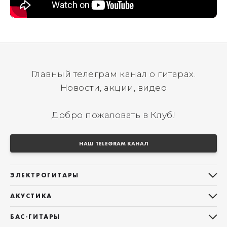
Главный телеграм канал о гитарах.
Новости, акции, видео
Добро пожаловать в Клуб!
НАШ TELEGRAM КАНАЛ
ЭЛЕКТРОГИТАРЫ
Все электрогитары
АКУСТИКА
Stratocaster
Все акустические гитары
Telecaster
БАС-ГИТАРЫ
Дредноуты