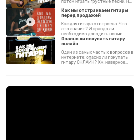
потом играть грустные песни. На
что смотреть? Что проверять?
Как мы отстраиваем гитары
перед продажей
Каждая гитара отстроена. Что
это значит? И правда ли
необходимо доводить новые
гитары? Если кратко - да.
Опасно ли покупать гитару
Подробно - в видео :)
онлайн
Один из самых частых вопросов в
интернете: опасно ли покупать
гитару ОНЛАЙН? Хм, наверное
да? Но не для вас :) Каждый
инструмент надежно упакован и
застрахован. Случись что -
отправим новый.