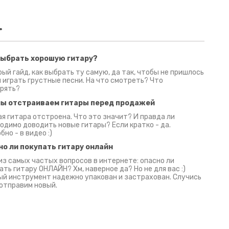
.
выбрать хорошую гитару?
2 июня 2026
30 июня 2026
09 июн
ый гайд, как выбрать ту самую, да так, чтобы не пришлось
 играть грустные песни. На что смотреть? Что
рять?
мы отстраиваем гитары перед продажей
я гитара отстроена. Что это значит? И правда ли
одимо доводить новые гитары? Если кратко - да.
бно - в видео :)
но ли покупать гитару онлайн
из самых частых вопросов в интернете: опасно ли
ать гитару ОНЛАЙН? Хм, наверное да? Но не для вас :)
й инструмент надежно упакован и застрахован. Случись
 отправим новый.
Русски
испанс
эмп для басистов!
Конкурс про Кино!
Обзор