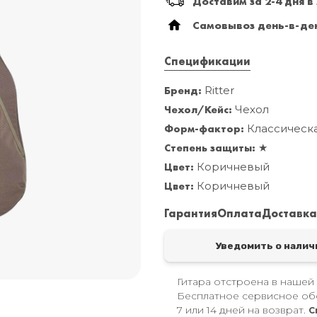
Доставим за 2-4 дня в
Самовывоз день-в-ден
Спецификации
Бренд:
Ritter
Чехол/Кейс:
Чехол
Форм-фактор:
Классическ
Степень защиты:
★
Цвет:
Коричневый
Цвет:
Коричневый
Гарантия
Оплата
Доставк
Уведомить о налич
Гитара отстроена в нашей
Бесплатное сервисное об
7 или 14 дней на возврат.
С