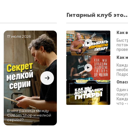
Гитарный клуб это..
Как 
17 июля 2026
06 июля 2026
0
Быстр
потом
прове
Как 
Кажда
необх
Подро
Опас
Один 
покуп
Кажды
что -
В чем разница между
Самый большой
Custom Shop и мелкой
магазин гитар в
серией?
Питере!
К