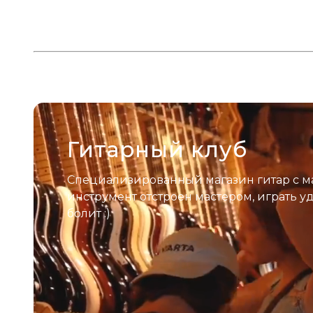
Гитарный клуб
Специализированный магазин гитар с м
инструмент отстроен мастером, играть у
болит :)