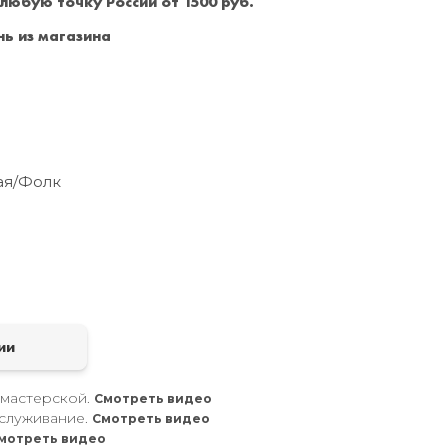
 любую точку России от 1500 руб.
Санкт-Петербург
+7 (999) 213-51-93
ь из магазина
ая/Фолк
а
ии
 мастерской.
Смотреть видео
служивание.
Смотреть видео
мотреть видео