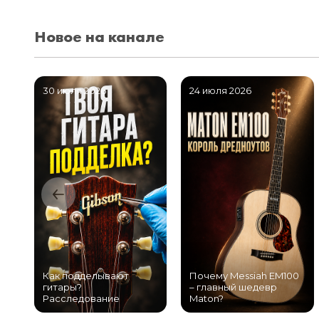
Новое на канале
30 июля 2026
24 июля 2026
Как подделывают
Почему Messiah EM100
гитары?
– главный шедевр
Расследование
Maton?