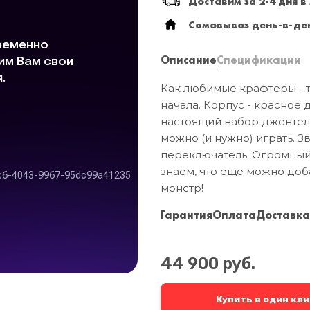
Доставим за 2-4 дня в
Mooer
Самовывоз день-в-ден
Описание
Спецификации
Как любимые крафтеры - т
начала. Корпус - красное 
настоящий набор джентельм
можно (и нужно) играть. З
переключатель. Огромный 
знаем, что еще можно до
монстр!
Гарантия
Оплата
Доставк
44 900 руб.
Купить в один кли