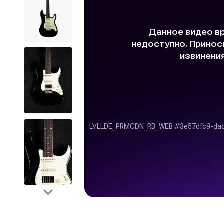
Looper
Phaser
Octave
Reverb
Tremolo
Wah-Wah