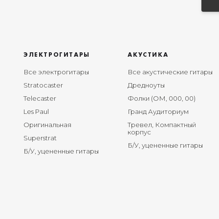
ЭЛЕКТРОГИТАРЫ
АКУСТИКА
Все электрогитары
Все акустические гитары
Stratocaster
Дредноуты
Telecaster
Фолки (ОМ, 000, 00)
Les Paul
Гранд Аудиториум
Оригинальная
Тревел, Компактный
корпус
Superstrat
Б/У, уцененные гитары
Б/У, уцененные гитары