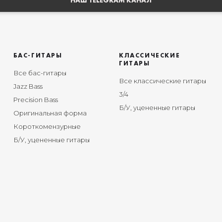
НАШ TELEGRAM КАНАЛ
БАС-ГИТАРЫ
КЛАССИЧЕСКИЕ
ГИТАРЫ
Все бас-гитары
Все классические гитары
Jazz Bass
3/4
Precision Bass
Б/У, уцененные гитары
Оригинальная форма
Короткомензурные
Б/У, уцененные гитары