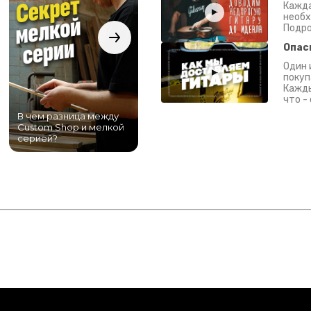
Кажда
необх
Подро
Опас
Один 
покуп
Кажды
что -
В чем разница между
Самый большой
Custom Shop и мелкой
магазин гитар в
серией?
Питере!
К