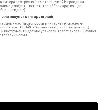
я гитара отстроена. Что это значит? И правда ли
одимо доводить новые гитары? Если кратко - да.
бно - в видео :)
но ли покупать гитару онлайн
из самых частых вопросов в интернете: опасно ли
ать гитару ОНЛАЙН? Хм, наверное да? Но не для вас :)
й инструмент надежно упакован и застрахован. Случись
 отправим новый.
Русски
испанс
эмп для басистов!
Конкурс про Кино!
Обзор