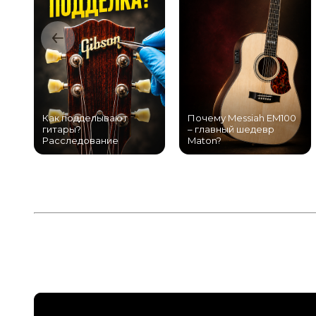
Как подделывают
Почему Messiah EM100
гитары?
– главный шедевр
Расследование
Maton?