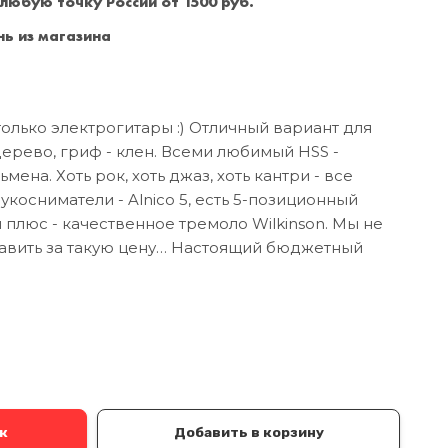
 любую точку России от 1500 руб.
Санкт-Петербург
+7 (999) 213-51-93
ь из магазина
олько электрогитары :) Отличный вариант для
дерево, гриф - клен. Всеми любимый HSS -
ена. Хоть рок, хоть джаз, хоть кантри - все
вукосниматели - Alnico 5, есть 5-позиционный
плюс - качественное тремоло Wilkinson. Мы не
бавить за такую цену… Настоящий бюджетный
а
к
Добавить в корзину