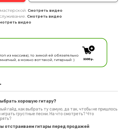
 мастерской.
Смотреть видео
служивание.
Смотреть видео
мотреть видео
кальных инструментов
топ из массива), то зимой ей обязательно
3300 р.
натный, а можно вот такой, гитарный :)
.
выбрать хорошую гитару?
2 июня 2026
30 июня 2026
09 июн
ый гайд, как выбрать ту самую, да так, чтобы не пришлось
 играть грустные песни. На что смотреть? Что
рять?
мы отстраиваем гитары перед продажей