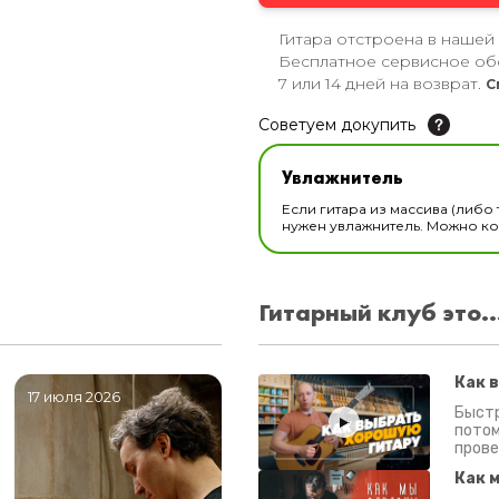
Гитара отстроена в нашей
Бесплатное сервисное об
7 или 14 дней на возврат.
С
Советуем докупить
Увлажнитель для музы
Увлажнитель
В наличии
Если гитара из массива (либо 
нужен увлажнитель. Можно ком
Гитарный клуб это..
Как 
17 июля 2026
06 июля 2026
0
Быстр
потом
прове
Как 