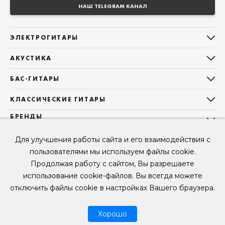
НАШ TELEGRAM КАНАЛ
ЭЛЕКТРОГИТАРЫ
Все электрогитары
АКУСТИКА
Stratocaster
Все акустические гитары
Telecaster
БАС-ГИТАРЫ
Дредноуты
Les Paul
Все бас-гитары
Фолки (ОМ, 000, 00)
КЛАССИЧЕСКИЕ ГИТАРЫ
Оригинальная
Jazz Bass
Гранд Аудиториум
Все классические гитары
БРЕНДЫ
Superstrat
Precision Bass
Maton
Тревел, Компактный корпус
3/4
О НАС
Б/У, уцененные гитары
Оригинальная форма
Sigma Guitars
Для улучшения работы сайта и его взаимодействия с
Б/У, уцененные гитары
Б/У, уцененные гитары
Контакты
Короткомензурные
пользователями мы используем файлы cookie.
Enya Guitars
Мы в Telegram
Б/У, уцененные гитары
Продолжая работу с сайтом, Вы разрешаете
Fender
Мы в ВК
использование cookie-файлов. Вы всегда можете
Gibson
Мы в YouTube
отключить файлы cookie в настройках Вашего браузера.
© 2026
ООО "КЛУБ ГИТАР" ИНН 9715463081, ОГРН 1237700694230
Мы в RUTUBE
Хорошо
Рассрочка