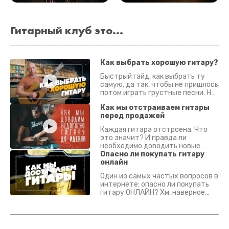
Гитарный клуб это...
Как выбрать хорошую гитару?
Быстрый гайд, как выбрать ту
самую, да так, чтобы не пришлось
потом играть грустные песни. На
что смотреть? Что проверять?
Как мы отстраиваем гитары
перед продажей
Каждая гитара отстроена. Что
это значит? И правда ли
необходимо доводить новые
гитары? Если кратко - да.
Опасно ли покупать гитару
Подробно - в видео :)
онлайн
Один из самых частых вопросов в
интернете: опасно ли покупать
гитару ОНЛАЙН? Хм, наверное
да? Но не для вас :) Каждый
инструмент надежно упакован и
застрахован. Случись что -
отправим новый.