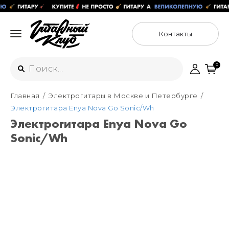
Контакты
0
Главная
Электрогитары в Москве и Петербурге
Интернет-магазин
Электрогитара Enya Nova Go Sonic/Wh
+7 (925) 125-54-44
Электрогитара Enya Nova Go
Москва
Sonic/Wh
+7 (925) 176-55-65
Санкт-Петербург
ул. Большая Новодмитровская 36с15,
"ФЛАКОН"
+7 (929) 179-15-49
ул. Гороховая 49Б, "SENO"
Мастерские
Москва
+7 (925) 879-85-35
Санкт-Петербург
+7 (999) 213-51-93