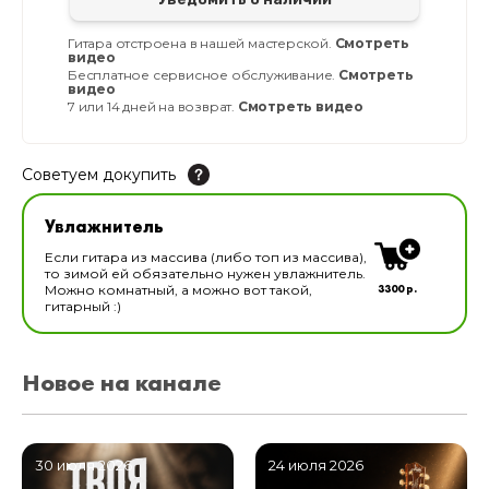
Гитара отстроена в нашей мастерской.
Смотреть
видео
Бесплатное сервисное обслуживание.
Смотреть
видео
7 или 14 дней на возврат.
Смотреть видео
Советуем докупить
Увлажнитель для музыкальных инструментов
Увлажнитель
В наличии
Если гитара из массива (либо топ из массива),
то зимой ей обязательно нужен увлажнитель.
3300 р.
Можно комнатный, а можно вот такой,
гитарный :)
Новое на канале
30 июля 2026
24 июля 2026