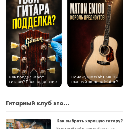
Как подделывают
Почему Messiah EM100 –
гитары? Расследование
главный шедевр Maton?
Гитарный клуб это...
Как выбрать хорошую гитару?
Быстрый гайд, как выбрать ту