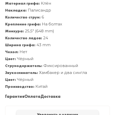
Материал грифа:
Клён
Накладка:
Палисандр
Количество струн:
6
Крепление грифа:
На болтах
Мензура:
25,5" (648 mm)
Количество ладов:
24
Ширина грифа:
43 mm
Чехол:
Нет
Цвет:
Чёрный
Струнодержатель:
Фиксированный
Звукосниматель:
Хамбакер и два сингла
Цвет:
Чёрный
Производство:
Китай
Гарантия
Оплата
Доставка
Уведомить о наличии