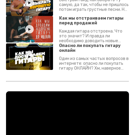
самую, да так, чтобы не пришлось
потом играть грустные песни. На
что смотреть? Что проверять?
Как мы отстраиваем гитары
перед продажей
Каждая гитара отстроена. Что
это значит? И правда ли
необходимо доводить новые
гитары? Если кратко - да.
Опасно ли покупать гитару
Подробно - в видео :)
онлайн
Один из самых частых вопросов в
интернете: опасно ли покупать
гитару ОНЛАЙН? Хм, наверное
да? Но не для вас :) Каждый
инструмент надежно упакован и
застрахован. Случись что -
отправим новый.