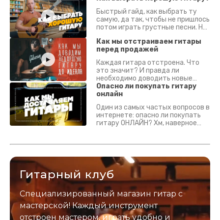
Быстрый гайд, как выбрать ту
самую, да так, чтобы не пришлось
потом играть грустные песни. На
что смотреть? Что проверять?
Как мы отстраиваем гитары
перед продажей
Каждая гитара отстроена. Что
это значит? И правда ли
необходимо доводить новые
гитары? Если кратко - да.
Опасно ли покупать гитару
Подробно - в видео :)
онлайн
Один из самых частых вопросов в
интернете: опасно ли покупать
гитару ОНЛАЙН? Хм, наверное
да? Но не для вас :) Каждый
инструмент надежно упакован и
застрахован. Случись что -
отправим новый.
Гитарный клуб
Специализированный магазин гитар с
мастерской! Каждый инструмент
отстроен мастером, играть удобно и