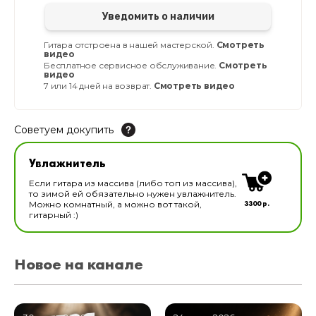
Уведомить о наличии
Гитара отстроена в нашей мастерской.
Смотреть
видео
Бесплатное сервисное обслуживание.
Смотреть
видео
7 или 14 дней на возврат.
Смотреть видео
Советуем докупить
Увлажнитель для музыкальных инструментов
Увлажнитель
В наличии
Если гитара из массива (либо топ из массива),
то зимой ей обязательно нужен увлажнитель.
3300 р.
Можно комнатный, а можно вот такой,
гитарный :)
Новое на канале