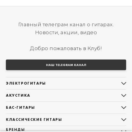
Главный телеграм канал о гитарах.
Новости, акции, видео
Добро пожаловать в Клуб!
НАШ TELEGRAM КАНАЛ
ЭЛЕКТРОГИТАРЫ
Все электрогитары
АКУСТИКА
Stratocaster
Все акустические гитары
Telecaster
БАС-ГИТАРЫ
Дредноуты
Les Paul
Все бас-гитары
Фолки (ОМ, 000, 00)
КЛАССИЧЕСКИЕ ГИТАРЫ
Оригинальная
Jazz Bass
Гранд Аудиториум
Все классические гитары
БРЕНДЫ
Superstrat
Precision Bass