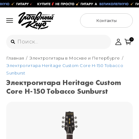
Контакты
0
Главная
Электрогитары в Москве и Петербурге
Интернет-магазин
Электрогитара Heritage Custom Core H-150 Tobacco
+7 (925) 125-54-44
Sunburst
Москва
Электрогитара Heritage Custom
+7 (925) 176-55-65
Core H-150 Tobacco Sunburst
Санкт-Петербург
ул. Большая Новодмитровская 36с15,
"ФЛАКОН"
+7 (929) 179-15-49
ул. Гороховая 49Б, "SENO"
Мастерские
Москва
+7 (925) 879-85-35
Санкт-Петербург
+7 (999) 213-51-93