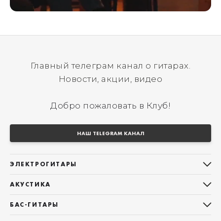
Главный телеграм канал о гитарах.
Новости, акции, видео
Добро пожаловать в Клуб!
НАШ TELEGRAM КАНАЛ
ЭЛЕКТРОГИТАРЫ
Все электрогитары
АКУСТИКА
Stratocaster
Все акустические гитары
Telecaster
БАС-ГИТАРЫ
Дредноуты
Les Paul
Все бас-гитары