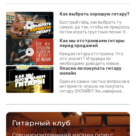
Как выбрать хорошую гитару?
Быстрый гайд, как выбрать ту
самую, да так, чтобы не пришлось
потом играть грустные песни. На
что смотреть? Что проверять?
Как мы отстраиваем гитары
перед продажей
Каждая гитара отстроена. Что
это значит? И правда ли
необходимо доводить новые
гитары? Если кратко - да.
Опасно ли покупать гитару
Подробно - в видео :)
онлайн
Один из самых частых вопросов в
интернете: опасно ли покупать
гитару ОНЛАЙН? Хм, наверное
да? Но не для вас :) Каждый
инструмент надежно упакован и
застрахован. Случись что -
отправим новый.
Гитарный клуб
Специализированный магазин гитар с