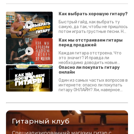
Как выбрать хорошую гитару?
Быстрый гайд, как выбрать ту
самую, да так, чтобы не пришлось
потом играть грустные песни. На
что смотреть? Что проверять?
Как мы отстраиваем гитары
перед продажей
Каждая гитара отстроена. Что
это значит? И правда ли
необходимо доводить новые
гитары? Если кратко - да.
Опасно ли покупать гитару
Подробно - в видео :)
онлайн
Один из самых частых вопросов в
интернете: опасно ли покупать
гитару ОНЛАЙН? Хм, наверное
да? Но не для вас :) Каждый
инструмент надежно упакован и
застрахован. Случись что -
отправим новый.
Гитарный клуб
Специализированный магазин гитар с