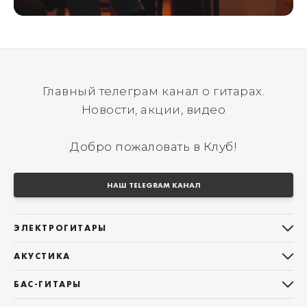
Главный телеграм канал о гитарах.
Новости, акции, видео
Добро пожаловать в Клуб!
НАШ TELEGRAM КАНАЛ
ЭЛЕКТРОГИТАРЫ
Все электрогитары
АКУСТИКА
Stratocaster
Все акустические гитары
Telecaster
БАС-ГИТАРЫ
Дредноуты
Les Paul
Все бас-гитары