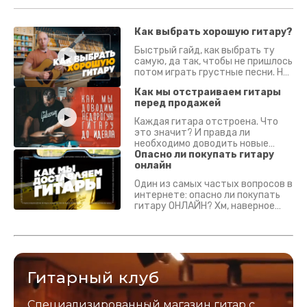
Как выбрать хорошую гитару?
Быстрый гайд, как выбрать ту
самую, да так, чтобы не пришлось
потом играть грустные песни. На
что смотреть? Что проверять?
Как мы отстраиваем гитары
перед продажей
Каждая гитара отстроена. Что
это значит? И правда ли
необходимо доводить новые
гитары? Если кратко - да.
Опасно ли покупать гитару
Подробно - в видео :)
онлайн
Один из самых частых вопросов в
интернете: опасно ли покупать
гитару ОНЛАЙН? Хм, наверное
да? Но не для вас :) Каждый
инструмент надежно упакован и
застрахован. Случись что -
отправим новый.
Гитарный клуб
Специализированный магазин гитар с