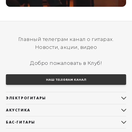
Главный телеграм канал о гитарах.
Новости, акции, видео
Добро пожаловать в Клуб!
НАШ TELEGRAM КАНАЛ
ЭЛЕКТРОГИТАРЫ
Все электрогитары
АКУСТИКА
Stratocaster
Все акустические гитары
Telecaster
БАС-ГИТАРЫ
Дредноуты
Les Paul
Все бас-гитары