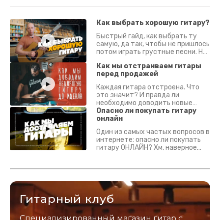
Как выбрать хорошую гитару?
Быстрый гайд, как выбрать ту
самую, да так, чтобы не пришлось
потом играть грустные песни. На
что смотреть? Что проверять?
Как мы отстраиваем гитары
перед продажей
Каждая гитара отстроена. Что
это значит? И правда ли
необходимо доводить новые
гитары? Если кратко - да.
Опасно ли покупать гитару
Подробно - в видео :)
онлайн
Один из самых частых вопросов в
интернете: опасно ли покупать
гитару ОНЛАЙН? Хм, наверное
да? Но не для вас :) Каждый
инструмент надежно упакован и
застрахован. Случись что -
отправим новый.
Гитарный клуб
Специализированный магазин гитар с