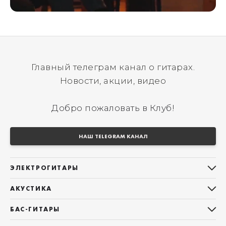
Главный телеграм канал о гитарах.
Новости, акции, видео
Добро пожаловать в Клуб!
НАШ TELEGRAM КАНАЛ
ЭЛЕКТРОГИТАРЫ
Все электрогитары
АКУСТИКА
Stratocaster
Все акустические гитары
Telecaster
БАС-ГИТАРЫ
Дредноуты
Les Paul
Все бас-гитары