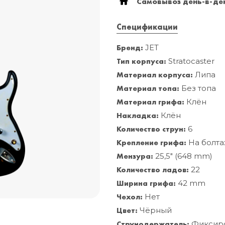
Самовывоз день-в-ден
Спецификации
Бренд:
JET
Тип корпуса:
Stratocaster
Материал корпуса:
Липа
Материал топа:
Без топа
Материал грифа:
Клён
Накладка:
Клён
Количество струн:
6
Крепление грифа:
На болта
Мензура:
25,5" (648 mm)
Количество ладов:
22
Ширина грифа:
42 mm
Чехол:
Нет
Цвет:
Чёрный
Струнодержатель:
Фиксир