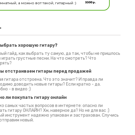
3300 р.
натный, а можно вот такой, гитарный :)
.
выбрать хорошую гитару?
2 июня 2026
30 июня 2026
09 июн
ый гайд, как выбрать ту самую, да так, чтобы не пришлось
 играть грустные песни. На что смотреть? Что
рять?
мы отстраиваем гитары перед продажей
я гитара отстроена. Что это значит? И правда ли
одимо доводить новые гитары? Если кратко - да.
бно - в видео :)
но ли покупать гитару онлайн
из самых частых вопросов в интернете: опасно ли
ать гитару ОНЛАЙН? Хм, наверное да? Но не для вас :)
й инструмент надежно упакован и застрахован. Случись
 отправим новый.
Русски
испанс