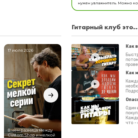
нужен увлажнитель. Можно ком
Гитарный клуб это..
Как 
17 июля 2026
06 июля 2026
0
Быстр
потом
прове
Как 
Кажда
необх
Подро
Опас
Один 
покуп
Кажды
что -
В чем разница между
Самый большой
Custom Shop и мелкой
магазин гитар в