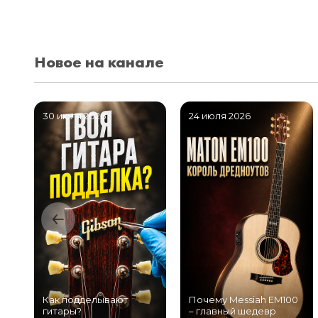
Новое на канале
30 июля 2026
24 июля 2026
Как подделывают
Почему Messiah EM100
гитары?
– главный шедевр