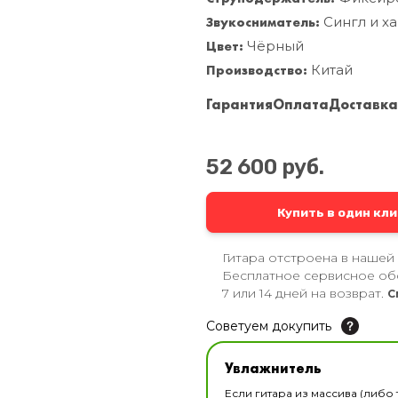
Звукосниматель:
Сингл и х
Цвет:
Чёрный
Производство:
Китай
Гарантия
Оплата
Доставк
52 600 руб.
Купить в один кли
Гитара отстроена в нашей
Бесплатное сервисное об
7 или 14 дней на возврат.
С
Советуем докупить
Увлажнитель для музы
Увлажнитель
В наличии
Если гитара из массива (либо 