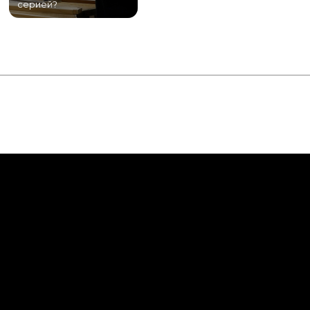
серией?
Питере!
К