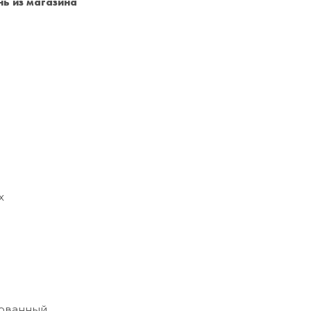
ь из магазина
Санкт-Петербург
+7 (999) 213-51-93
х
ованный