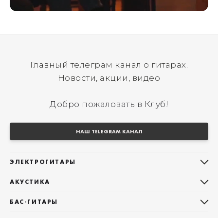
Главный телеграм канал о гитарах.
Новости, акции, видео
Добро пожаловать в Клуб!
НАШ TELEGRAM КАНАЛ
ЭЛЕКТРОГИТАРЫ
Все электрогитары
АКУСТИКА
Stratocaster
Все акустические гитары
Telecaster
БАС-ГИТАРЫ
Дредноуты
Les Paul
Все бас-гитары