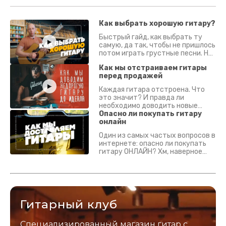
Как выбрать хорошую гитару?
Быстрый гайд, как выбрать ту
самую, да так, чтобы не пришлось
потом играть грустные песни. На
что смотреть? Что проверять?
Как мы отстраиваем гитары
перед продажей
Каждая гитара отстроена. Что
это значит? И правда ли
необходимо доводить новые
гитары? Если кратко - да.
Опасно ли покупать гитару
Подробно - в видео :)
онлайн
Один из самых частых вопросов в
интернете: опасно ли покупать
гитару ОНЛАЙН? Хм, наверное
да? Но не для вас :) Каждый
инструмент надежно упакован и
застрахован. Случись что -
отправим новый.
Гитарный клуб
Специализированный магазин гитар с