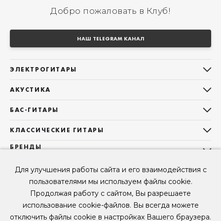
Добро пожаловать в Клуб!
НАШ TELEGRAM КАНАЛ
ЭЛЕКТРОГИТАРЫ
Все электрогитары
АКУСТИКА
Stratocaster
Все акустические гитары
Telecaster
БАС-ГИТАРЫ
Дредноуты
Les Paul
Все бас-гитары
Фолки (ОМ, 000, 00)
КЛАССИЧЕСКИЕ ГИТАРЫ
Оригинальная
Jazz Bass
Гранд Аудиториум
Все классические гитары
БРЕНДЫ
Superstrat
Precision Bass
Maton
Тревел, Компактный корпус
3/4
О НАС
Б/У, уцененные гитары
Оригинальная форма
Sigma Guitars
Для улучшения работы сайта и его взаимодействия с
Б/У, уцененные гитары
Б/У, уцененные гитары
Контакты
Короткомензурные
пользователями мы используем файлы cookie.
Enya Guitars
Мы в Telegram
Б/У, уцененные гитары
Продолжая работу с сайтом, Вы разрешаете
Fender
Мы в ВК
использование cookie-файлов. Вы всегда можете
Gibson
Мы в YouTube
отключить файлы cookie в настройках Вашего браузера.