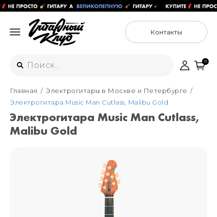
Контакты
0
Главная
Электрогитары в Москве и Петербурге
Интернет-магазин
Электрогитара Music Man Cutlass, Malibu Gold
+7 (925) 125-54-44
Электрогитара Music Man Cutlass,
Москва
Malibu Gold
+7 (925) 176-55-65
Санкт-Петербург
ул. Большая Новодмитровская 36с15,
"ФЛАКОН"
+7 (929) 179-15-49
ул. Гороховая 49Б, "SENO"
Мастерские
Москва
+7 (925) 879-85-35
Санкт-Петербург
+7 (999) 213-51-93