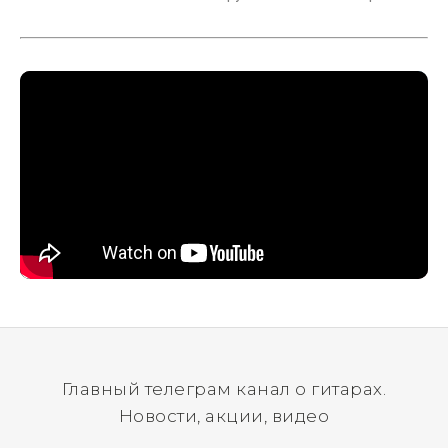
да? Но не для вас :) Каждый
инструмент надежно упакован и
застрахован. Случись что -
отправим новый.
Главный телеграм канал о гитарах.
Новости, акции, видео