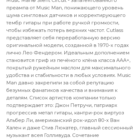
Music Man® Silent Circuit - запатентованного
преампа от Music Man, понижающего уровень
шума сингловых датчиков и корректирующего
тембр гитары при работе ручкой громкости,
чтобы избежать потерь верхних частот. Cutlass
представляет себя переработанную версию
оригинальной модели, созданной в 1970-х годах
лично Лео Фендером. Идеальным дополнением
становится гриф из печёного клёна класса ААА+,
покрытый ружейным маслом для максимального
удобства и стабильности в любых условиях. Music
Man давно закрепили за собой репутацию
безумных фанатиков качества и внимания к
деталям. Список артистов компании только
подтверждает это: Джон Петручи, патриарх
прогрессив метал гитары, кантри-рок виртуоз
Альбер Ли, американский рок-идол 80-х Ван
Хален и даже Стив Люкатер, главный сессионный
музыкант всея Голливуда. Сочетание