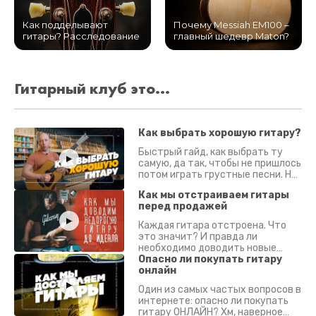
Как подделывают
Почему Messiah EM100 –
гитары? Расследование
главный шедевр Maton?
Гитарный клуб это...
Как выбрать хорошую гитару?
Быстрый гайд, как выбрать ту
самую, да так, чтобы не пришлось
потом играть грустные песни. На
что смотреть? Что проверять?
Как мы отстраиваем гитары
перед продажей
Каждая гитара отстроена. Что
это значит? И правда ли
необходимо доводить новые
гитары? Если кратко - да.
Опасно ли покупать гитару
Подробно - в видео :)
онлайн
Один из самых частых вопросов в
интернете: опасно ли покупать
гитару ОНЛАЙН? Хм, наверное