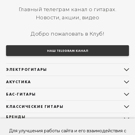
Главный телеграм канал о гитарах.
Новости, акции, видео
Добро пожаловать в Клуб!
НАШ TELEGRAM КАНАЛ
ЭЛЕКТРОГИТАРЫ
Все электрогитары
АКУСТИКА
Stratocaster
Все акустические гитары
Telecaster
БАС-ГИТАРЫ
Дредноуты
Les Paul
Все бас-гитары
Фолки (ОМ, 000, 00)
КЛАССИЧЕСКИЕ ГИТАРЫ
Оригинальная
Jazz Bass
Гранд Аудиториум
Все классические гитары
БРЕНДЫ
Superstrat
Precision Bass
Maton
Тревел, Компактный корпус
3/4
О НАС
Б/У, уцененные гитары
Оригинальная форма
Для улучшения работы сайта и его взаимодействия с
Sigma Guitars
Б/У, уцененные гитары
Б/У, уцененные гитары
Контакты