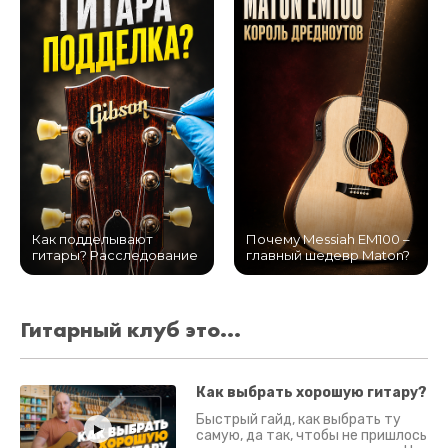
Как подделывают
Почему Messiah EM100 –
гитары? Расследование
главный шедевр Maton?
Гитарный клуб это...
Как выбрать хорошую гитару?
Быстрый гайд, как выбрать ту
самую, да так, чтобы не пришлось