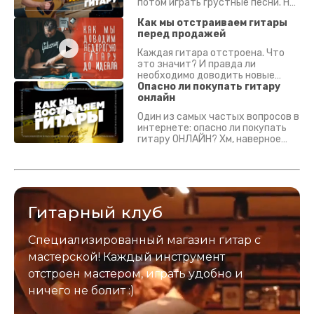
потом играть грустные песни. На
что смотреть? Что проверять?
Как мы отстраиваем гитары
перед продажей
Каждая гитара отстроена. Что
это значит? И правда ли
необходимо доводить новые
гитары? Если кратко - да.
Опасно ли покупать гитару
Подробно - в видео :)
онлайн
Один из самых частых вопросов в
интернете: опасно ли покупать
гитару ОНЛАЙН? Хм, наверное
да? Но не для вас :) Каждый
инструмент надежно упакован и
застрахован. Случись что -
отправим новый.
Гитарный клуб
Специализированный магазин гитар с
мастерской! Каждый инструмент
отстроен мастером, играть удобно и
ничего не болит :)