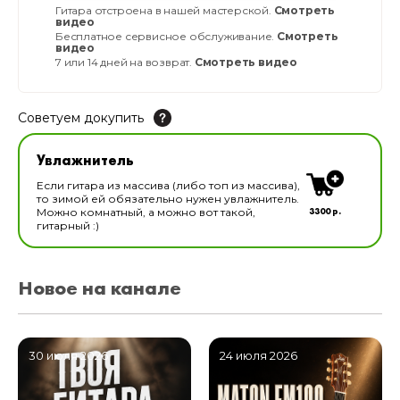
Гитара отстроена в нашей мастерской.
Смотреть
видео
Бесплатное сервисное обслуживание.
Смотреть
видео
7 или 14 дней на возврат.
Смотреть видео
Советуем докупить
Увлажнитель для музыкальных инструментов
Увлажнитель
В наличии
Если гитара из массива (либо топ из массива),
то зимой ей обязательно нужен увлажнитель.
3300 р.
Можно комнатный, а можно вот такой,
гитарный :)
Новое на канале
30 июля 2026
24 июля 2026