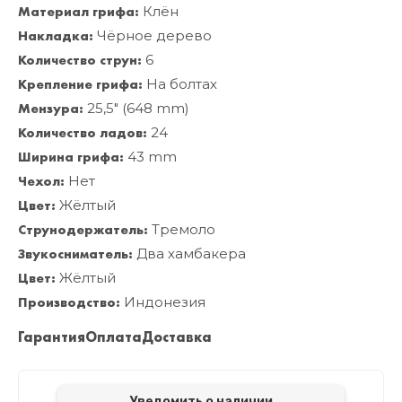
Материал грифа:
Клён
Накладка:
Чёрное дерево
Количество струн:
6
Крепление грифа:
На болтах
Мензура:
25,5" (648 mm)
Количество ладов:
24
Ширина грифа:
43 mm
Чехол:
Нет
Цвет:
Жёлтый
Струнодержатель:
Тремоло
Звукосниматель:
Два хамбакера
Цвет:
Жёлтый
Производство:
Индонезия
Гарантия
Оплата
Доставка
Уведомить о наличии