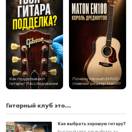
Как подделывают
Почему Messiah EM100 –
гитары? Расследование
главный шедевр Maton?
Гитарный клуб это...
Как выбрать хорошую гитару?
Быстрый гайд, как выбрать ту