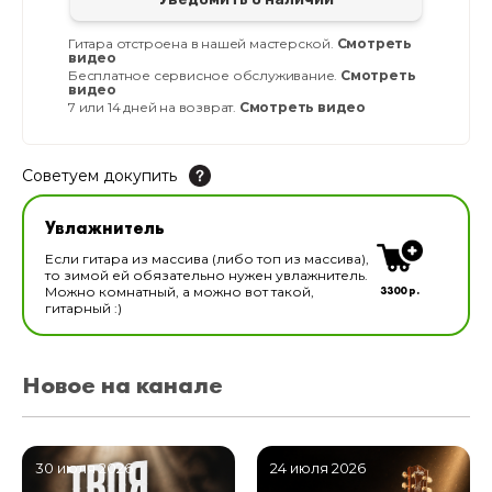
Гитара отстроена в нашей мастерской.
Смотреть
видео
Бесплатное сервисное обслуживание.
Смотреть
видео
7 или 14 дней на возврат.
Смотреть видео
Советуем докупить
Увлажнитель для музыкальных инструментов
Увлажнитель
В наличии
Если гитара из массива (либо топ из массива),
то зимой ей обязательно нужен увлажнитель.
3300 р.
Можно комнатный, а можно вот такой,
гитарный :)
Новое на канале
30 июля 2026
24 июля 2026