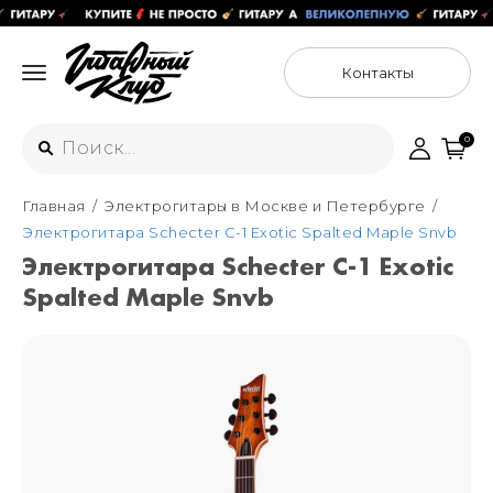
Контакты
0
Главная
Электрогитары в Москве и Петербурге
Интернет-магазин
Электрогитара Schecter C-1 Exotic Spalted Maple Snvb
+7 (925) 125-54-44
Электрогитара Schecter C-1 Exotic
Москва
Spalted Maple Snvb
+7 (925) 176-55-65
Санкт-Петербург
ул. Большая Новодмитровская 36с15,
"ФЛАКОН"
+7 (929) 179-15-49
ул. Гороховая 49Б, "SENO"
Мастерские
Москва
+7 (925) 879-85-35
Санкт-Петербург
+7 (999) 213-51-93