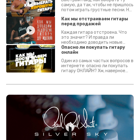
самую, да так, чтобы не пришлось
потом играть грустные песни. На
что смотреть? Что проверять?
Как мы отстраиваем гитары
перед продажей
Каждая гитара отстроена. Что
это значит? И правда ли
необходимо доводить новые
гитары? Если кратко - да.
Опасно ли покупать гитару
Подробно - в видео :)
онлайн
Один из самых частых вопросов в
интернете: опасно ли покупать
гитару ОНЛАЙН? Хм, наверное
да? Но не для вас :) Каждый
инструмент надежно упакован и
застрахован. Случись что -
отправим новый.