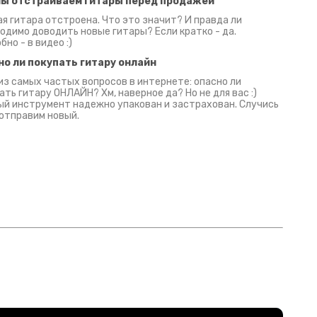
мы отстраиваем гитары перед продажей
я гитара отстроена. Что это значит? И правда ли
одимо доводить новые гитары? Если кратко - да.
бно - в видео :)
но ли покупать гитару онлайн
из самых частых вопросов в интернете: опасно ли
ать гитару ОНЛАЙН? Хм, наверное да? Но не для вас :)
й инструмент надежно упакован и застрахован. Случись
 отправим новый.
Русски
испанс
эмп для басистов!
Конкурс про Кино!
Обзор