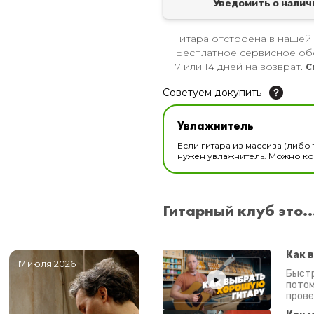
Уведомить о налич
Гитара отстроена в нашей
Бесплатное сервисное об
7 или 14 дней на возврат.
С
Советуем докупить
Увлажнитель для музы
Увлажнитель
В наличии
Если гитара из массива (либо 
нужен увлажнитель. Можно ком
Гитарный клуб это..
Как 
17 июля 2026
06 июля 2026
0
Быстр
потом
прове