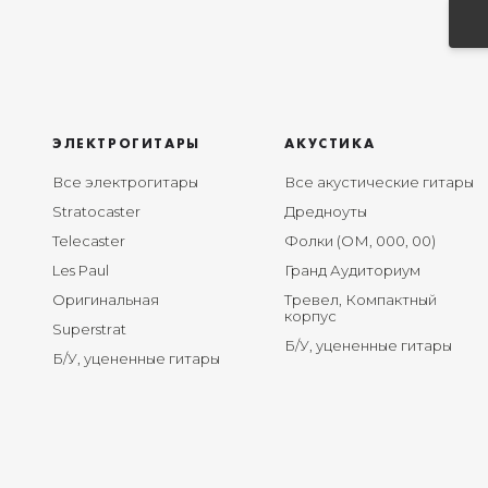
ЭЛЕКТРОГИТАРЫ
АКУСТИКА
Все электрогитары
Все акустические гитары
Stratocaster
Дредноуты
Telecaster
Фолки (ОМ, 000, 00)
Les Paul
Гранд Аудиториум
Оригинальная
Тревел, Компактный
корпус
Superstrat
Б/У, уцененные гитары
Б/У, уцененные гитары