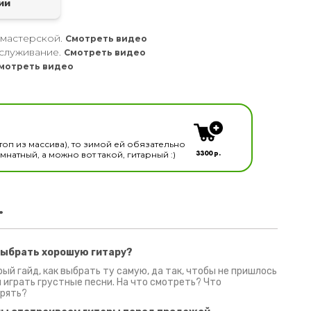
ии
 мастерской.
Смотреть видео
служивание.
Смотреть видео
мотреть видео
кальных инструментов
топ из массива), то зимой ей обязательно
3300 р.
натный, а можно вот такой, гитарный :)
.
выбрать хорошую гитару?
2 июня 2026
30 июня 2026
09 июн
ый гайд, как выбрать ту самую, да так, чтобы не пришлось
 играть грустные песни. На что смотреть? Что
рять?