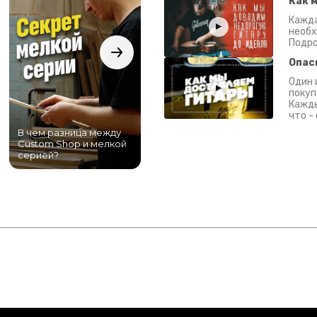
Как 
Кажда
необх
Подро
Опас
Один 
покуп
Кажды
что -
В чем разница между
Самый большой
Custom Shop и мелкой
магазин гитар в
серией?
Питере!
К