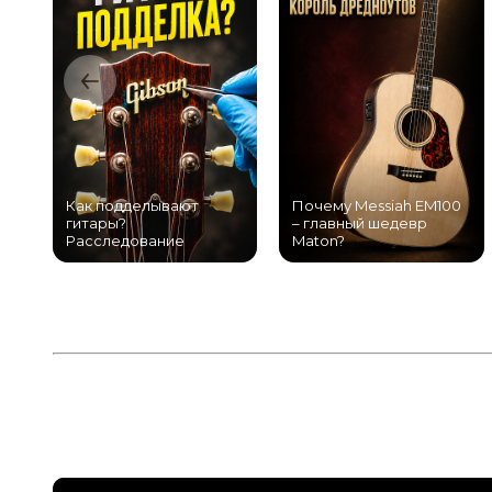
Как подделывают
Почему Messiah EM100
гитары?
– главный шедевр
Расследование
Maton?