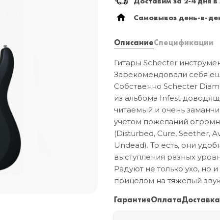
Доставим за 2-4 дня в
Самовывоз день-в-ден
Описание
Спецификации
Гитары Schecter инструме
Зарекомендовали себя ещ
Собственно Schecter Diam
из альбома Infest доводящ
читаемый и очень заманчи
учетом пожеланий огромн
(Disturbed, Cure, Seether, 
Undead). То есть, они удо
выступления разных уровн
Радуют не только ухо, но 
прицелом на тяжёлый звук
Гарантия
Оплата
Доставк