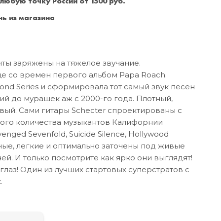
 любую точку России от 1500 руб.
Санкт-Петербург
+7 (999) 213-51-93
ь из магазина
нты заряжены на тяжелое звучание.
е со времен первого альбом Papa Roach.
ond Series и сформировала тот самый звук песен
ий до мурашек аж с 2000-го года. Плотный,
вый. Сами гитары Schecter спроектированы с
ого количества музыкантов Калифорнии
Avenged Sevenfold, Suicide Silence, Hollywood
бные, легкие и оптимально заточены под живые
ей. И только посмотрите как ярко они выглядят!
и глаз! Один из лучших стартовых суперстратов с
.
а