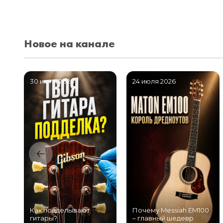
Новое на канале
30 июля 2026
24 июля 2026
Как подделывают
Почему Messiah EM100
гитары?
– главный шедевр