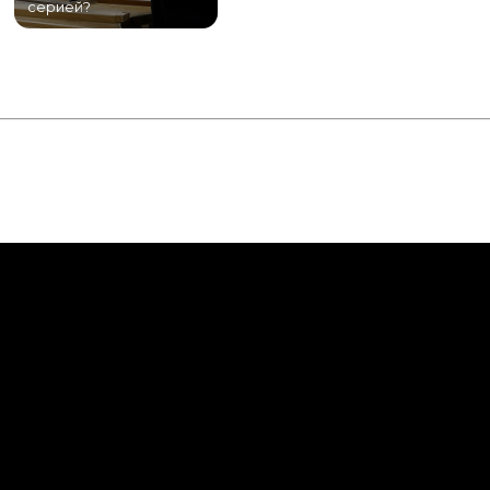
серией?
Питере!
К