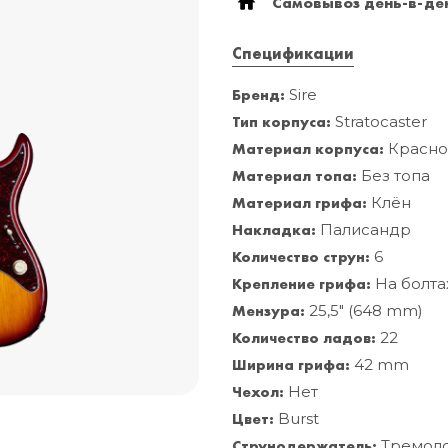
Самовывоз день-в-ден
Спецификации
Бренд:
Sire
Тип корпуса:
Stratocaster
Материал корпуса:
Красно
Материал топа:
Без топа
Материал грифа:
Клён
Накладка:
Палисандр
Количество струн:
6
Крепление грифа:
На болта
Мензура:
25,5" (648 mm)
Количество ладов:
22
Ширина грифа:
42 mm
Чехол:
Нет
Цвет:
Burst
Струнодержатель:
Тремол