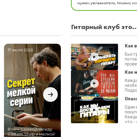
нужен увлажнитель. Можно ком
Гитарный клуб это..
Как 
17 июля 2026
06 июля 2026
0
Быстр
потом
прове
Как 
Кажда
необх
Подро
Опас
Один 
покуп
Кажды
что -
В чем разница между
Самый большой
Custom Shop и мелкой
магазин гитар в