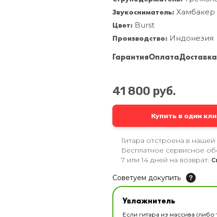
Звукосниматель:
Хамбакер 
Цвет:
Burst
Производство:
Индонезия
Гарантия
Оплата
Доставк
41 800 руб.
Купить в один кли
Гитара отстроена в нашей
Бесплатное сервисное об
7 или 14 дней на возврат.
С
Советуем докупить
Увлажнитель для музы
Увлажнитель
В наличии
Если гитара из массива (либо 