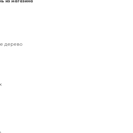
ь из магазина
Санкт-Петербург
+7 (999) 213-51-93
е дерево
х
о