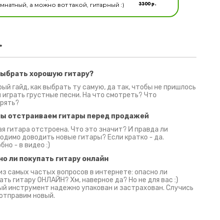
3300 р.
натный, а можно вот такой, гитарный :)
.
выбрать хорошую гитару?
2 июня 2026
30 июня 2026
09 июн
ый гайд, как выбрать ту самую, да так, чтобы не пришлось
 играть грустные песни. На что смотреть? Что
рять?
мы отстраиваем гитары перед продажей
я гитара отстроена. Что это значит? И правда ли
одимо доводить новые гитары? Если кратко - да.
бно - в видео :)
но ли покупать гитару онлайн
из самых частых вопросов в интернете: опасно ли
ать гитару ОНЛАЙН? Хм, наверное да? Но не для вас :)
й инструмент надежно упакован и застрахован. Случись
 отправим новый.
Русски
испанс