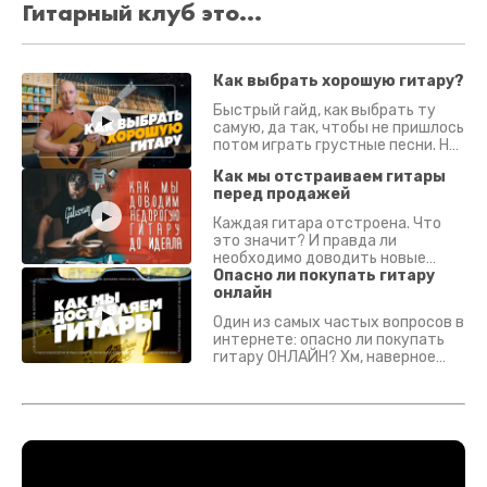
Гитарный клуб это...
Как выбрать хорошую гитару?
Быстрый гайд, как выбрать ту
самую, да так, чтобы не пришлось
потом играть грустные песни. На
что смотреть? Что проверять?
Как мы отстраиваем гитары
перед продажей
Каждая гитара отстроена. Что
это значит? И правда ли
необходимо доводить новые
гитары? Если кратко - да.
Опасно ли покупать гитару
Подробно - в видео :)
онлайн
Один из самых частых вопросов в
интернете: опасно ли покупать
гитару ОНЛАЙН? Хм, наверное
да? Но не для вас :) Каждый
инструмент надежно упакован и
застрахован. Случись что -
отправим новый.