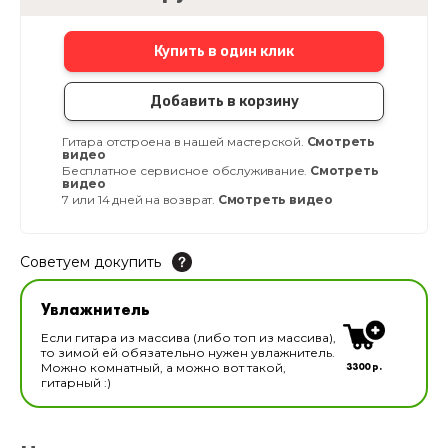
Купить в один клик
Добавить в корзину
Гитара отстроена в нашей мастерской.
Смотреть
видео
Бесплатное сервисное обслуживание.
Смотреть
видео
7 или 14 дней на возврат.
Смотреть видео
Советуем докупить
Увлажнитель для музыкальных инструментов
Увлажнитель
В наличии
Если гитара из массива (либо топ из массива),
то зимой ей обязательно нужен увлажнитель.
3300 р.
Можно комнатный, а можно вот такой,
гитарный :)