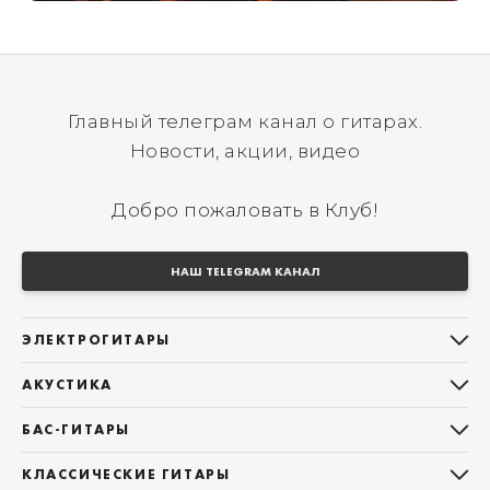
Главный телеграм канал о гитарах.
Новости, акции, видео
Добро пожаловать в Клуб!
НАШ TELEGRAM КАНАЛ
ЭЛЕКТРОГИТАРЫ
Все электрогитары
АКУСТИКА
Stratocaster
Все акустические гитары
Telecaster
БАС-ГИТАРЫ
Дредноуты
Les Paul
Все бас-гитары
Фолки (ОМ, 000, 00)
КЛАССИЧЕСКИЕ ГИТАРЫ
Оригинальная
Jazz Bass