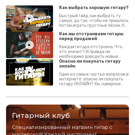
Как выбрать хорошую гитару?
Быстрый гайд, как выбрать ту
самую, да так, чтобы не пришлось
потом играть грустные песни. На
что смотреть? Что проверять?
Как мы отстраиваем гитары
перед продажей
Каждая гитара отстроена. Что
это значит? И правда ли
необходимо доводить новые
гитары? Если кратко - да.
Опасно ли покупать гитару
Подробно - в видео :)
онлайн
Один из самых частых вопросов в
интернете: опасно ли покупать
гитару ОНЛАЙН? Хм, наверное
да? Но не для вас :) Каждый
инструмент надежно упакован и
застрахован. Случись что -
отправим новый.
Гитарный клуб
Специализированный магазин гитар с
мастерской! Каждый инструмент