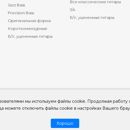
Все классические гитары
Jazz Bass
3/4
Precision Bass
Б/У, уцененные гитары
Оригинальная форма
Короткомензурные
Б/У, уцененные гитары
зователями мы используем файлы cookie. Продолжая работу 
да можете отключить файлы cookie в настройках Вашего брау
© 2026
ООО "КЛУБ ГИТАР" ИНН 9715463081, ОГРН 1237700694230
Хорошо