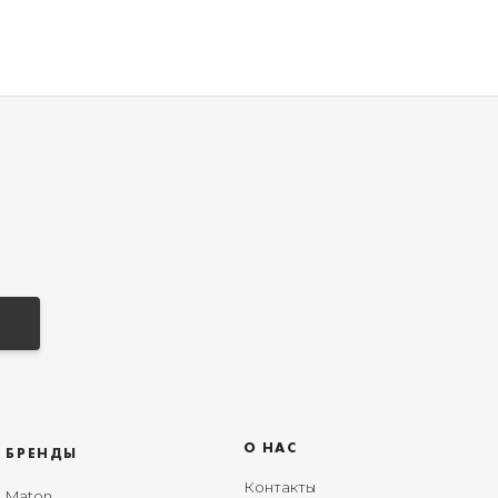
Санкт-Петербург
+7 (999) 213-51-93
О НАС
БРЕНДЫ
Контакты
Maton