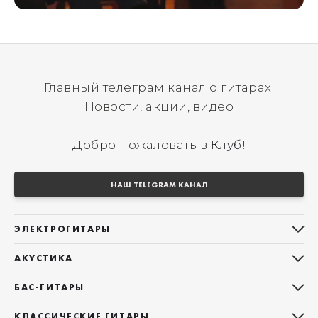
Главный телеграм канал о гитарах.
Новости, акции, видео
Добро пожаловать в Клуб!
НАШ TELEGRAM КАНАЛ
ЭЛЕКТРОГИТАРЫ
Все электрогитары
АКУСТИКА
Stratocaster
Все акустические гитары
Telecaster
БАС-ГИТАРЫ
Дредноуты
Les Paul
Все бас-гитары
Фолки (ОМ, 000, 00)
КЛАССИЧЕСКИЕ ГИТАРЫ