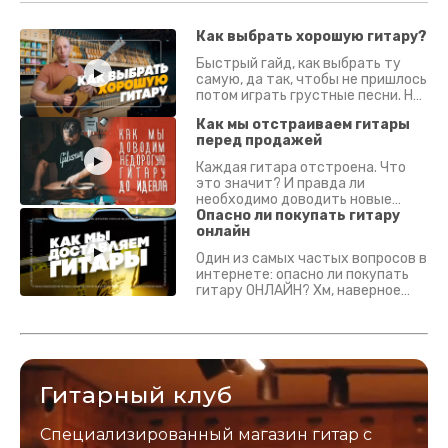
Как выбрать хорошую гитару?
Быстрый гайд, как выбрать ту
самую, да так, чтобы не пришлось
потом играть грустные песни. На
что смотреть? Что проверять?
Как мы отстраиваем гитары
перед продажей
Каждая гитара отстроена. Что
это значит? И правда ли
необходимо доводить новые
гитары? Если кратко - да.
Опасно ли покупать гитару
Подробно - в видео :)
онлайн
Один из самых частых вопросов в
интернете: опасно ли покупать
гитару ОНЛАЙН? Хм, наверное
да? Но не для вас :) Каждый
инструмент надежно упакован и
застрахован. Случись что -
отправим новый.
Гитарный клуб
Специализированный магазин гитар с