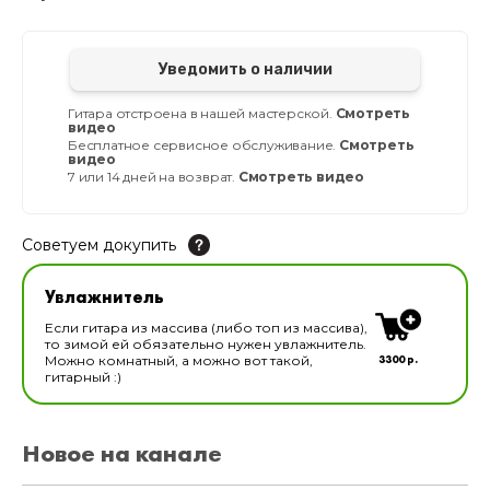
Уведомить о наличии
Гитара отстроена в нашей мастерской.
Смотреть
видео
Бесплатное сервисное обслуживание.
Смотреть
видео
7 или 14 дней на возврат.
Смотреть видео
Советуем докупить
Увлажнитель для музыкальных инструментов
Увлажнитель
В наличии
Если гитара из массива (либо топ из массива),
то зимой ей обязательно нужен увлажнитель.
3300 р.
Можно комнатный, а можно вот такой,
гитарный :)
Новое на канале