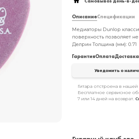
Самовывоз день-в-ден
Описание
Спецификации
Медиаторы Dunlop класси
поверхность позволяет не
Делрин Толщина (мм): 0.71
Гарантия
Оплата
Доставк
Уведомить о налич
Гитара отстроена в нашей
Бесплатное сервисное об
7 или 14 дней на возврат.
С
Гитарный клуб это..