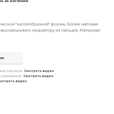
ь из магазина
Санкт-Петербург
+7 (999) 213-51-93
ческой "каплеобразной" формы. Более матовая
 выскальзывать медиатору из пальцев. Материал:
а
ии
 мастерской.
Смотреть видео
служивание.
Смотреть видео
мотреть видео
.