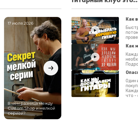
Как 
17 июля 2026
06 июля 2026
0
Быстр
потом
прове
Как 
Кажда
необх
Подро
Опас
Один 
покуп
Кажды
что -
В чем разница между
Самый большой
Custom Shop и мелкой
магазин гитар в
серией?
Питере!
К