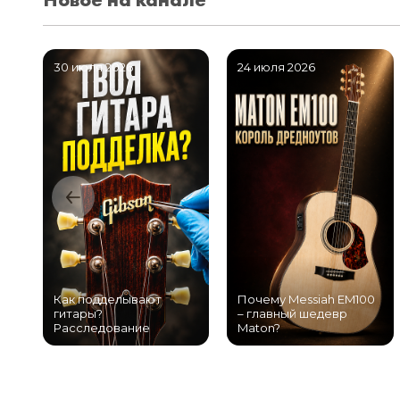
30 июля 2026
24 июля 2026
Как подделывают
Почему Messiah EM100
гитары?
– главный шедевр
Расследование
Maton?