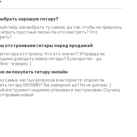
выбрать хорошую гитару?
2 июня 2026
30 июня 2026
09 июн
ый гайд, как выбрать ту самую, да так, чтобы не пришлось
 играть грустные песни. На что смотреть? Что
рять?
мы отстраиваем гитары перед продажей
я гитара отстроена. Что это значит? И правда ли
одимо доводить новые гитары? Если кратко - да.
бно - в видео :)
но ли покупать гитару онлайн
из самых частых вопросов в интернете: опасно ли
ать гитару ОНЛАЙН? Хм, наверное да? Но не для вас :)
й инструмент надежно упакован и застрахован. Случись
 отправим новый.
Русски
испанс
эмп для басистов!
Конкурс про Кино!
Обзор