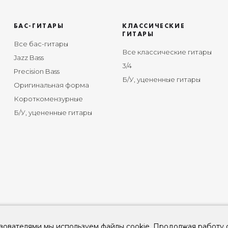
БАС-ГИТАРЫ
КЛАССИЧЕСКИЕ
ГИТАРЫ
Все бас-гитары
Все классические гитары
Jazz Bass
3/4
Precision Bass
Б/У, уцененные гитары
Оригинальная форма
Короткомензурные
Б/У, уцененные гитары
зователями мы используем файлы cookie. Продолжая работу 