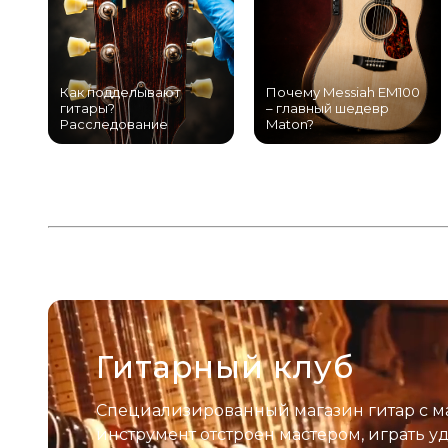
Как подделывают
Почему Messiah EM100
гитары?
– главный шедевр
Расследование
Maton?
Гитарный клуб
Специализированный магазин гитар с м
инструмент отстроен мастером, играть у