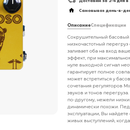
Доставим за 2-4 дня в
Самовывоз день-в-ден
Описание
Спецификации
Сокрушительный басовый 
низкочастотный перегруз
заливает оба на вход ваш
эффект, при максимальном 
нуле выходной сигнал нео
гарантирует полное совп
может встретиться у басо
сочетания регуляторов Mi
звуков и тонов перегруза.
по-другому, нежели низки
динамически похожи. Педа
эксплуатации, Вы найдете
живых выступлений, когда