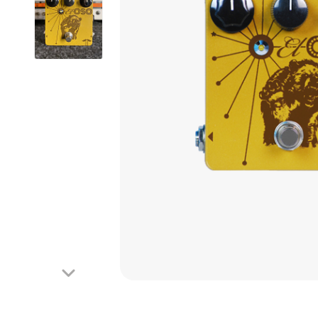
Looper
Mooer
Phaser
Octave
Reverb
Tremolo
Wah-Wah