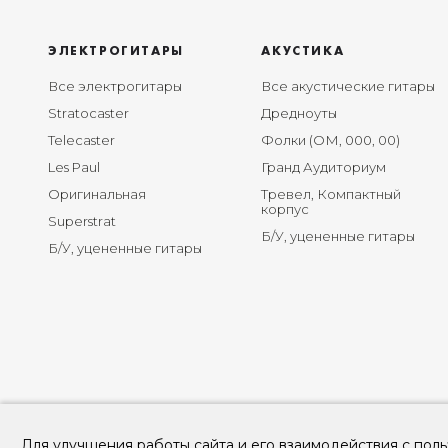
ЭЛЕКТРОГИТАРЫ
АКУСТИКА
Все электрогитары
Все акустические гитары
Stratocaster
Дредноуты
Telecaster
Фолки (ОМ, 000, 00)
Les Paul
Гранд Аудиториум
Оригинальная
Тревел, Компактный
корпус
Superstrat
Б/У, уцененные гитары
Б/У, уцененные гитары
Для улучшения работы сайта и его взаимодействия с поль