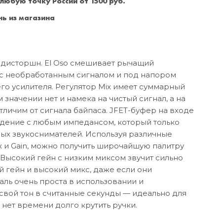
 любую точку России от 1500 руб.
Санкт-Петербург
+7 (999) 213-51-93
ь из магазина
дисторшн. El Oso смешивает рычащий
 с необработанным сигналом и под напором
его усилителя. Регулятор Mix имеет суммарный
значении нет и намека на чистый сигнал, а на
тличим от сигнала байпаса. JFET-буфер на входе
адение с любым импедансом, который только
вых звукоснимателей. Используя различные
x и Gain, можно получить широчайшую палитру
 Высокий гейн с низким миксом звучит сильно
й гейн и высокий микс, даже если они
ль очень проста в использовании и
 свой тон в считанные секунды — идеально для
 нет времени долго крутить ручки.