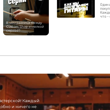
Один 
покуп
Кажды
что -
В чем разница между
Самый большой
Custom Shop и мелкой
магазин гитар в
серией?
Питере!
К
астерской! Каждый
добно и ничего не