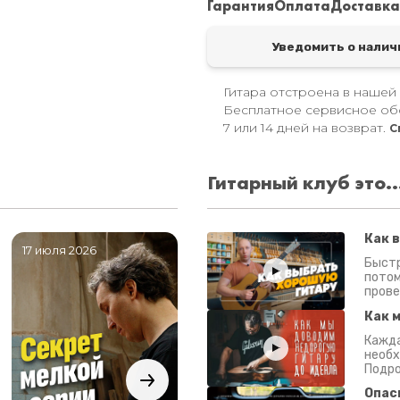
Гарантия
Оплата
Доставк
Уведомить о налич
Гитара отстроена в нашей
Бесплатное сервисное об
7 или 14 дней на возврат.
С
Гитарный клуб это..
Как 
17 июля 2026
06 июля 2026
0
Быстр
потом
прове
Как 
Кажда
необх
Подро
Опас