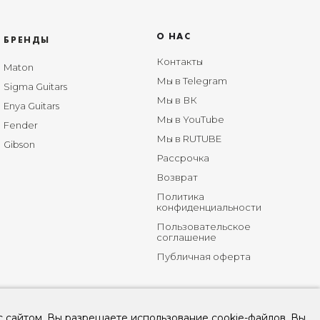
О НАС
БРЕНДЫ
Контакты
Maton
Мы в Telegram
Sigma Guitars
Мы в ВК
Enya Guitars
Мы в YouTube
Fender
Мы в RUTUBE
Gibson
Рассрочка
Возврат
Политика
конфиденциальности
Пользовательское
соглашение
Публичная оферта
с сайтом, Вы разрешаете использование cookie-файлов. Вы