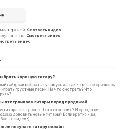
а
ии
 мастерской.
Смотреть видео
служивание.
Смотреть видео
мотреть видео
.
выбрать хорошую гитару?
2 июня 2026
30 июня 2026
09 июн
ый гайд, как выбрать ту самую, да так, чтобы не пришлось
 играть грустные песни. На что смотреть? Что
рять?
мы отстраиваем гитары перед продажей
я гитара отстроена. Что это значит? И правда ли
одимо доводить новые гитары? Если кратко - да.
бно - в видео :)
но ли покупать гитару онлайн