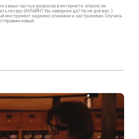
из самых частых вопросов в интернете: опасно ли
ать гитару ОНЛАЙН? Хм, наверное да? Но не для вас :)
й инструмент надежно упакован и застрахован. Случись
 отправим новый.
Русски
испанс
эмп для басистов!
Конкурс про Кино!
Обзор