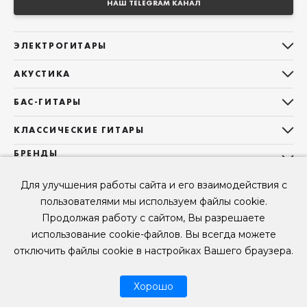
НАШ TELEGRAM КАНАЛ
ЭЛЕКТРОГИТАРЫ
Все электрогитары
АКУСТИКА
Stratocaster
Все акустические гитары
Telecaster
БАС-ГИТАРЫ
Дредноуты
Les Paul
Все бас-гитары
Фолки (ОМ, 000, 00)
КЛАССИЧЕСКИЕ ГИТАРЫ
Оригинальная
Jazz Bass
Гранд Аудиториум
Все классические гитары
БРЕНДЫ
Superstrat
Precision Bass
Maton
Тревел, Компактный корпус
3/4
О НАС
Б/У, уцененные гитары
Оригинальная форма
Для улучшения работы сайта и его взаимодействия с
Sigma Guitars
Б/У, уцененные гитары
Б/У, уцененные гитары
Контакты
Короткомензурные
пользователями мы используем файлы cookie.
Enya Guitars
Мы в Telegram
Б/У, уцененные гитары
Продолжая работу с сайтом, Вы разрешаете
Fender
Мы в ВК
использование cookie-файлов. Вы всегда можете
Gibson
Мы в YouTube
отключить файлы cookie в настройках Вашего браузера.
© 2026
ООО "КЛУБ ГИТАР" ИНН 9715463081, ОГРН 1237700694230
Мы в RUTUBE
Хорошо
Рассрочка
Возврат