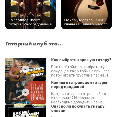
Как подделывают
Почему Messiah EM100 –
гитары? Расследование
главный шедевр Maton?
Гитарный клуб это...
Как выбрать хорошую гитару?
Быстрый гайд, как выбрать ту
самую, да так, чтобы не пришлось
потом играть грустные песни. На
что смотреть? Что проверять?
Как мы отстраиваем гитары
перед продажей
Каждая гитара отстроена. Что
это значит? И правда ли
необходимо доводить новые
гитары? Если кратко - да.
Опасно ли покупать гитару
Подробно - в видео :)
онлайн