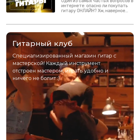
Один из самых частых вопросов в
интернете: опасно ли покупать
гитару ОНЛАЙН? Хм, наверное
да? Но не для вас :) Каждый
инструмент надежно упакован и
застрахован. Случись что -
отправим новый.
Гитарный клуб
Специализированный магазин гитар с
мастерской! Каждый инструмент
отстроен мастером, играть удобно и
ничего не болит :)