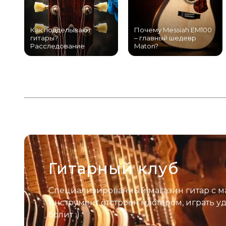
Как подделывают
Почему Messiah EM100
гитары?
– главный шедевр
Расследование
Maton?
Гитарный клуб
Специализированный магазин гитар с м
инструмент отстроен мастером, играть у
болит :)