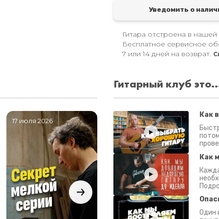
Уведомить о налич
Гитара отстроена в нашей
Бесплатное сервисное об
7 или 14 дней на возврат.
С
Гитарный клуб это..
Как 
17 июля 2026
06 июля 2026
0
Быстр
потом
прове
Как 
Кажда
необх
Подро
Опас
Один 