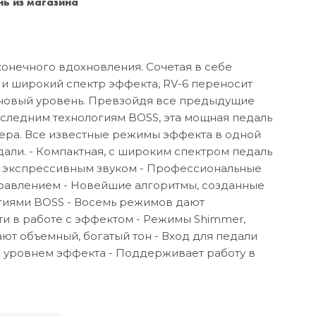
ь из магазина
Санкт-Петербург
+7 (999) 213-51-93
онечного вдохновления. Сочетая в себе
и широкий спектр эффекта, RV-6 переносит
новый уровень. Превзойдя все предыдущие
следним технологиям BOSS, эта мощная педаль
вера. Все известные режимы эффекта в одной
али. - Компактная, с широким спектром педаль
, экспрессивным звуком - Профессиональные
правлением - Новейшие алгоритмы, созданные
иями BOSS - Восемь режимов дают
и в работе с эффектом - Режимы Shimmer,
ают объемный, богатый тон - Вход для педали
 уровнем эффекта - Поддерживает работу в
а