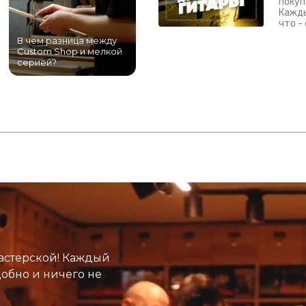
покуп
Кажды
что -
В чем разница между
Самый большой
Custom Shop и мелкой
магазин гитар в
серией?
Питере!
К
астерской! Каждый
добно и ничего не