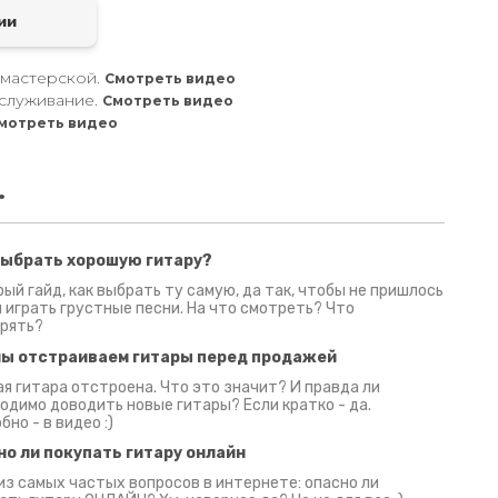
ии
 мастерской.
Смотреть видео
служивание.
Смотреть видео
мотреть видео
.
выбрать хорошую гитару?
2 июня 2026
30 июня 2026
09 июн
ый гайд, как выбрать ту самую, да так, чтобы не пришлось
 играть грустные песни. На что смотреть? Что
рять?
мы отстраиваем гитары перед продажей
я гитара отстроена. Что это значит? И правда ли
одимо доводить новые гитары? Если кратко - да.
бно - в видео :)
но ли покупать гитару онлайн
из самых частых вопросов в интернете: опасно ли