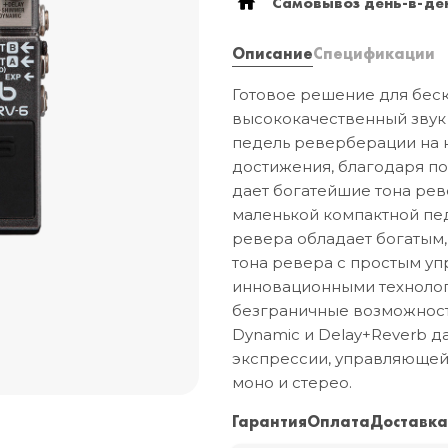
Самовывоз день-в-ден
Описание
Спецификации
Готовое решение для беск
высококачественный звук 
педель реверберации на 
достижения, благодаря по
дает богатейшие тона ре
маленькой компактной пед
ревера обладает богатым
тона ревера с простым у
инновационными технолог
безграничные возможност
Dynamic и Delay+Reverb д
экспрессии, управляющей
моно и стерео.
Гарантия
Оплата
Доставк