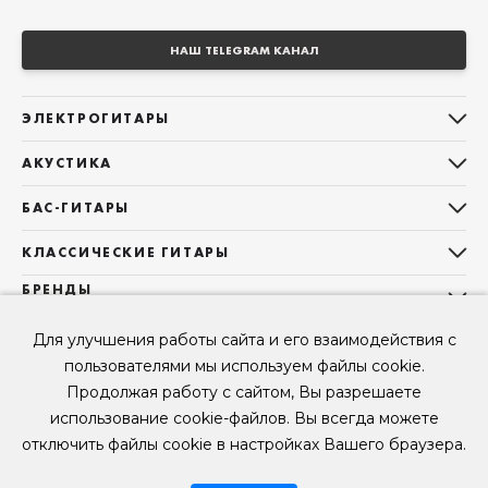
НАШ TELEGRAM КАНАЛ
ЭЛЕКТРОГИТАРЫ
Все электрогитары
АКУСТИКА
Stratocaster
Все акустические гитары
Telecaster
БАС-ГИТАРЫ
Дредноуты
Les Paul
Все бас-гитары
Фолки (ОМ, 000, 00)
КЛАССИЧЕСКИЕ ГИТАРЫ
Оригинальная
Jazz Bass
Гранд Аудиториум
Все классические гитары
БРЕНДЫ
Superstrat
Precision Bass
Maton
Тревел, Компактный корпус
3/4
О НАС
Б/У, уцененные гитары
Оригинальная форма
Для улучшения работы сайта и его взаимодействия с
Sigma Guitars
Б/У, уцененные гитары
Б/У, уцененные гитары
Контакты
Короткомензурные
пользователями мы используем файлы cookie.
Enya Guitars
Мы в Telegram
Б/У, уцененные гитары
Продолжая работу с сайтом, Вы разрешаете
Fender
Мы в ВК
использование cookie-файлов. Вы всегда можете
Gibson
Мы в YouTube
отключить файлы cookie в настройках Вашего браузера.
© 2026
ООО "КЛУБ ГИТАР" ИНН 9715463081, ОГРН 1237700694230
Мы в RUTUBE