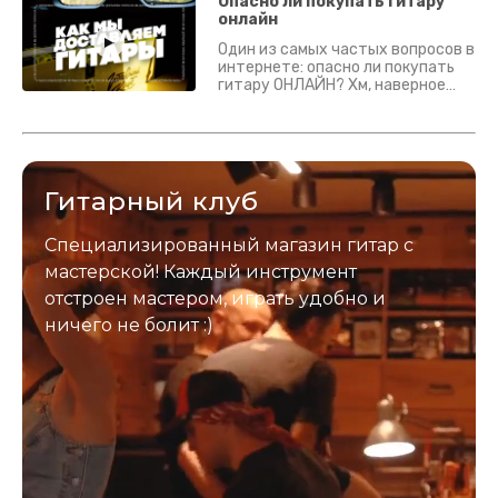
гитары? Если кратко - да.
Опасно ли покупать гитару
Подробно - в видео :)
онлайн
Один из самых частых вопросов в
интернете: опасно ли покупать
гитару ОНЛАЙН? Хм, наверное
да? Но не для вас :) Каждый
инструмент надежно упакован и
застрахован. Случись что -
отправим новый.
Гитарный клуб
Специализированный магазин гитар с
мастерской! Каждый инструмент
отстроен мастером, играть удобно и
ничего не болит :)