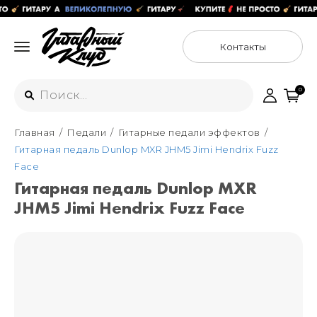
Контакты
0
Главная
Педали
Гитарные педали эффектов
Интернет-магазин
Гитарная педаль Dunlop MXR JHM5 Jimi Hendrix Fuzz
+7 (925) 125-54-44
Face
Москва
Гитарная педаль Dunlop MXR
+7 (925) 176-55-65
JHM5 Jimi Hendrix Fuzz Face
Санкт-Петербург
ул. Большая Новодмитровская 36с15,
"ФЛАКОН"
+7 (929) 179-15-49
ул. Гороховая 49Б, "SENO"
Мастерские
Москва
+7 (925) 879-85-35
Санкт-Петербург
+7 (999) 213-51-93