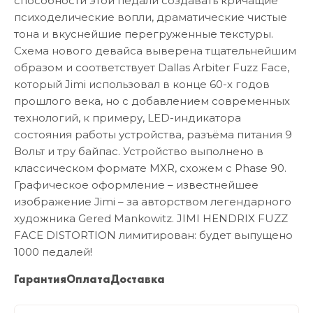
способности этой педали создавать кричащие
психоделические вопли, драматические чистые
тона и вкуснейшие перегруженные текстуры.
Схема нового девайса выверена тщательнейшим
образом и соответствует Dallas Arbiter Fuzz Face,
который Jimi использовал в конце 60-х годов
прошлого века, но с добавлением современных
технологий, к примеру, LED-индикатора
состояния работы устройства, разъёма питания 9
Вольт и тру байпас. Устройство выполнено в
классическом формате MXR, схожем с Phase 90.
Графическое оформление – известнейшее
изображение Jimi – за авторством легендарного
художника Gered Mankowitz. JIMI HENDRIX FUZZ
FACE DISTORTION лимитирован: будет выпущено
1000 педалей!
Гарантия
Оплата
Доставка