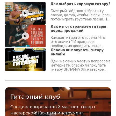
Как выбрать хорошую гитару?
Быстрый гайд, как выбрать ту
самую, да так, чтобы не пришлось
потом играть грустные песни. На
что смотреть? Что проверять?
Как мы отстраиваем гитары
перед продажей
Каждая гитара отстроена. Что
это значит? И правда ли
необходимо доводить новые
гитары? Если кратко - да.
Опасно ли покупать гитару
Подробно - в видео :)
онлайн
Один из самых частых вопросов в
интернете: опасно ли покупать
гитару ОНЛАЙН? Хм, наверное
да? Но не для вас :) Каждый
инструмент надежно упакован и
застрахован. Случись что -
отправим новый.
Гитарный клуб
Специализированный магазин гитар с
мастерской! Каждый инструмент