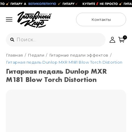
Контакты
0
Главная
Педали
Гитарные педали эффектов
Интернет-магазин
Гитарная педаль Dunlop MXR M181 Blow Torch Distortion
+7 (925) 125-54-44
Гитарная педаль Dunlop MXR
Москва
M181 Blow Torch Distortion
+7 (925) 176-55-65
Санкт-Петербург
ул. Большая Новодмитровская 36с15,
"ФЛАКОН"
+7 (929) 179-15-49
ул. Гороховая 49Б, "SENO"
Мастерские
Москва
+7 (925) 879-85-35
Санкт-Петербург
+7 (999) 213-51-93