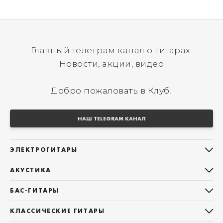
Главный телеграм канал о гитарах.
Новости, акции, видео
Добро пожаловать в Клуб!
НАШ TELEGRAM КАНАЛ
ЭЛЕКТРОГИТАРЫ
Все электрогитары
АКУСТИКА
Stratocaster
Все акустические гитары
Telecaster
БАС-ГИТАРЫ
Дредноуты
Les Paul
Все бас-гитары
Фолки (ОМ, 000, 00)
КЛАССИЧЕСКИЕ ГИТАРЫ
Оригинальная
Jazz Bass