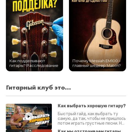
Как подделывают
Почему Messiah EM100 –
гитары? Расследование
главный шедевр Maton?
Гитарный клуб это...
Как выбрать хорошую гитару?
Быстрый гайд, как выбрать ту
самую, да так, чтобы не пришлось
потом играть грустные песни. На
что смотреть? Что проверять?
Как мы отстраиваем гитары