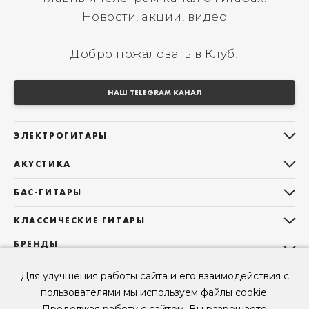
Новости, акции, видео
Добро пожаловать в Клуб!
НАШ TELEGRAM КАНАЛ
ЭЛЕКТРОГИТАРЫ
Все электрогитары
АКУСТИКА
Stratocaster
Все акустические гитары
Telecaster
БАС-ГИТАРЫ
Дредноуты
Les Paul
Все бас-гитары
Фолки (ОМ, 000, 00)
КЛАССИЧЕСКИЕ ГИТАРЫ
Оригинальная
Jazz Bass
Гранд Аудиториум
Все классические гитары
БРЕНДЫ
Superstrat
Precision Bass
Maton
Тревел, Компактный корпус
3/4
О НАС
Б/У, уцененные гитары
Оригинальная форма
Для улучшения работы сайта и его взаимодействия с
Sigma Guitars
Б/У, уцененные гитары
Б/У, уцененные гитары
Контакты
Короткомензурные
пользователями мы используем файлы cookie.
Enya Guitars
Мы в Telegram
Б/У, уцененные гитары