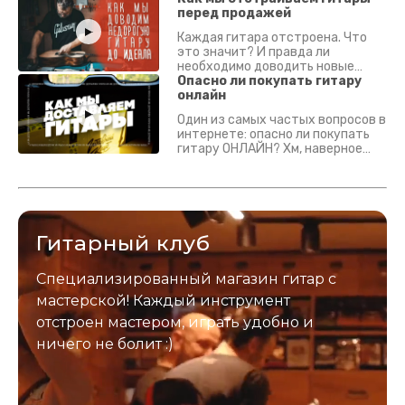
перед продажей
Каждая гитара отстроена. Что
это значит? И правда ли
необходимо доводить новые
гитары? Если кратко - да.
Опасно ли покупать гитару
Подробно - в видео :)
онлайн
Один из самых частых вопросов в
интернете: опасно ли покупать
гитару ОНЛАЙН? Хм, наверное
да? Но не для вас :) Каждый
инструмент надежно упакован и
застрахован. Случись что -
отправим новый.
Гитарный клуб
Специализированный магазин гитар с
мастерской! Каждый инструмент
отстроен мастером, играть удобно и
ничего не болит :)