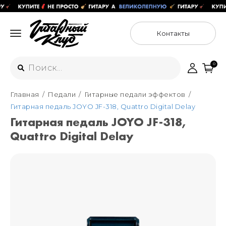
Контакты
0
Главная
Педали
Гитарные педали эффектов
Интернет-магазин
Гитарная педаль JOYO JF-318, Quattro Digital Delay
+7 (925) 125-54-44
Гитарная педаль JOYO JF-318,
Москва
Quattro Digital Delay
+7 (925) 176-55-65
Санкт-Петербург
ул. Большая Новодмитровская 36с15,
"ФЛАКОН"
+7 (929) 179-15-49
ул. Гороховая 49Б, "SENO"
Мастерские
Москва
+7 (925) 879-85-35
Санкт-Петербург
+7 (999) 213-51-93