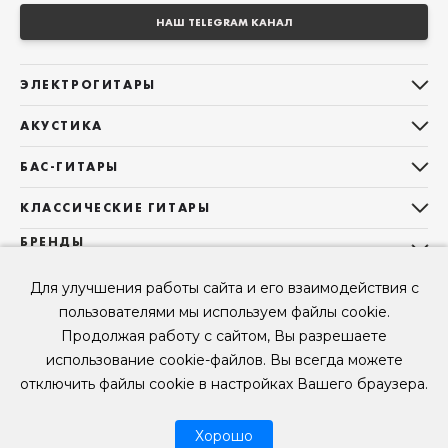
НАШ TELEGRAM КАНАЛ
ЭЛЕКТРОГИТАРЫ
Все электрогитары
АКУСТИКА
Stratocaster
Все акустические гитары
Telecaster
БАС-ГИТАРЫ
Дредноуты
Les Paul
Все бас-гитары
Фолки (ОМ, 000, 00)
КЛАССИЧЕСКИЕ ГИТАРЫ
Оригинальная
Jazz Bass
Гранд Аудиториум
Все классические гитары
БРЕНДЫ
Superstrat
Precision Bass
Maton
Тревел, Компактный корпус
3/4
О НАС
Б/У, уцененные гитары
Оригинальная форма
Для улучшения работы сайта и его взаимодействия с
Sigma Guitars
Б/У, уцененные гитары
Б/У, уцененные гитары
Контакты
Короткомензурные
пользователями мы используем файлы cookie.
Enya Guitars
Мы в Telegram
Б/У, уцененные гитары
Продолжая работу с сайтом, Вы разрешаете
Fender
Мы в ВК
использование cookie-файлов. Вы всегда можете
Gibson
Мы в YouTube
отключить файлы cookie в настройках Вашего браузера.
© 2026
ООО "КЛУБ ГИТАР" ИНН 9715463081, ОГРН 1237700694230
Мы в RUTUBE
Хорошо
Рассрочка