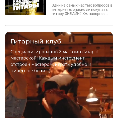
Один из самых частых вопросов в
интернете: опасно ли покупать
гитару ОНЛАЙН? Хм, наверное
да? Но не для вас :) Каждый
инструмент надежно упакован и
застрахован. Случись что -
отправим новый.
Гитарный клуб
Специализированный магазин гитар с
мастерской! Каждый инструмент
отстроен мастером, играть удобно и
ничего не болит :)