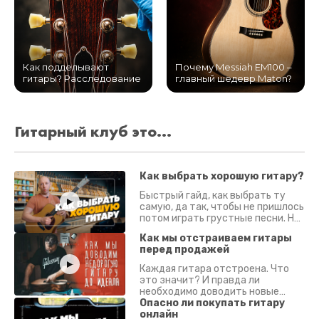
Как подделывают
Почему Messiah EM100 –
гитары? Расследование
главный шедевр Maton?
Гитарный клуб это...
Как выбрать хорошую гитару?
Быстрый гайд, как выбрать ту
самую, да так, чтобы не пришлось
потом играть грустные песни. На
что смотреть? Что проверять?
Как мы отстраиваем гитары
перед продажей
Каждая гитара отстроена. Что
это значит? И правда ли
необходимо доводить новые
гитары? Если кратко - да.
Опасно ли покупать гитару
Подробно - в видео :)
онлайн