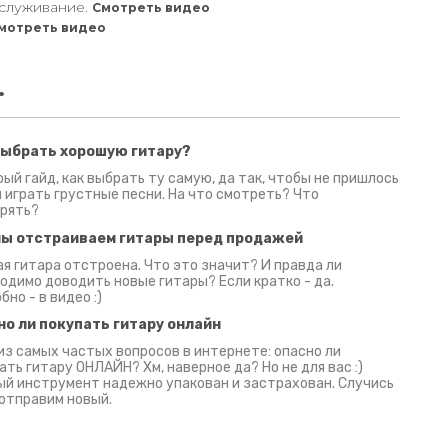
служивание.
Смотреть видео
мотреть видео
.
выбрать хорошую гитару?
2 июня 2026
30 июня 2026
09 июн
ый гайд, как выбрать ту самую, да так, чтобы не пришлось
 играть грустные песни. На что смотреть? Что
рять?
мы отстраиваем гитары перед продажей
я гитара отстроена. Что это значит? И правда ли
одимо доводить новые гитары? Если кратко - да.
бно - в видео :)
но ли покупать гитару онлайн
из самых частых вопросов в интернете: опасно ли
ать гитару ОНЛАЙН? Хм, наверное да? Но не для вас :)
й инструмент надежно упакован и застрахован. Случись
 отправим новый.
Русски
испанс