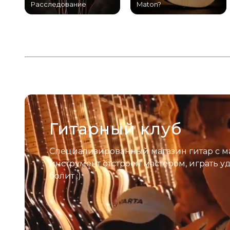
Расследование
Maton?
Гитарный клуб
Специализированный магазин гитар с м
инструмент отстроен мастером, играть у
болит :)