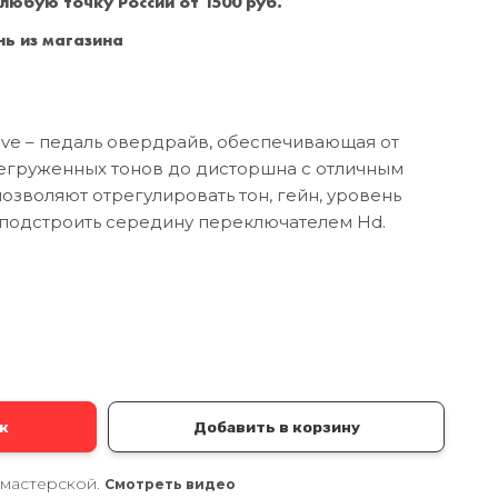
 любую точку России от 1500 руб.
Санкт-Петербург
+7 (999) 213-51-93
ь из магазина
ive – педаль овердрайв, обеспечивающая от
егруженных тонов до дисторшна с отличным
озволяют отрегулировать тон, гейн, уровень
 подстроить середину переключателем Hd.
а
к
Добавить в корзину
 мастерской.
Смотреть видео