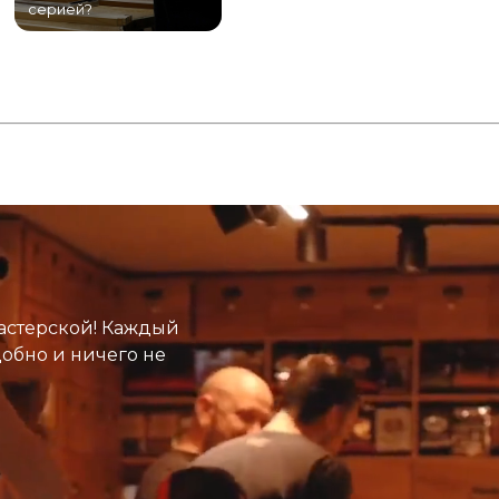
серией?
Питере!
К
астерской! Каждый
добно и ничего не