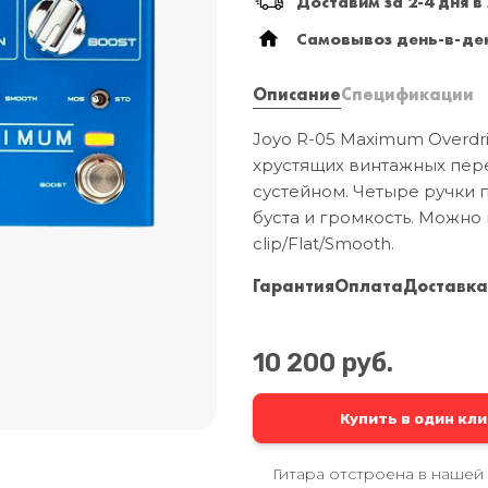
Доставим за 2-4 дня в
Самовывоз день-в-ден
Описание
Спецификации
Joyo R-05 Maximum Overdr
хрустящих винтажных пер
сустейном. Четыре ручки п
буста и громкость. Можно
clip/Flat/Smooth.
Гарантия
Оплата
Доставк
10 200 руб.
Купить в один кли
Гитара отстроена в нашей