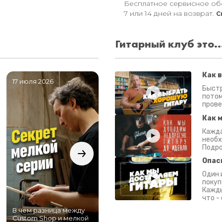
Бесплатное сервисное об
7 или 14 дней на возврат.
С
Гитарный клуб это..
Как 
17 июля 2026
06 июля 2026
0
Быстр
потом
прове
Как 
Кажда
необх
Подро
Опас
Один 
покуп
Кажды
что -
В чем разница между
Самый большой
Custom Shop и мелкой
магазин гитар в