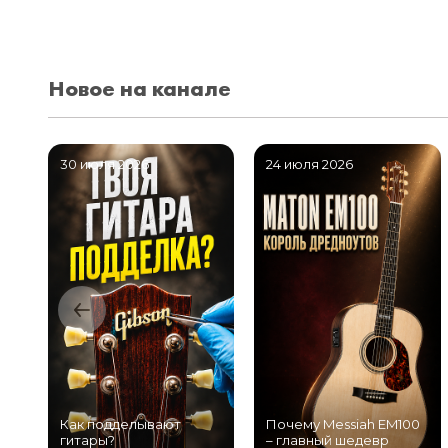
Новое на канале
30 июля 2026
24 июля 2026
Как подделывают
Почему Messiah EM100
гитары?
– главный шедевр