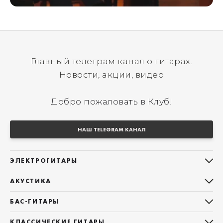
Главный телеграм канал о гитарах.
Новости, акции, видео
Добро пожаловать в Клуб!
НАШ TELEGRAM КАНАЛ
ЭЛЕКТРОГИТАРЫ
Все электрогитары
АКУСТИКА
Stratocaster
Все акустические гитары
Telecaster
БАС-ГИТАРЫ
Дредноуты
Les Paul
Все бас-гитары
Фолки (ОМ, 000, 00)
КЛАССИЧЕСКИЕ ГИТАРЫ