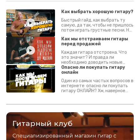
Как выбрать хорошую гитару?
Быстрый гайд, как выбрать ту
самую, да так, чтобы не пришлось
потом играть грустные песни. На
что смотреть? Что проверять?
Как мы отстраиваем гитары
перед продажей
Каждая гитара отстроена. Что
это значит? И правда ли
необходимо доводить новые
гитары? Если кратко - да.
Опасно ли покупать гитару
Подробно - в видео :)
онлайн
Один из самых частых вопросов в
интернете: опасно ли покупать
гитару ОНЛАЙН? Хм, наверное
да? Но не для вас :) Каждый
инструмент надежно упакован и
застрахован. Случись что -
отправим новый.
Гитарный клуб
Специализированный магазин гитар с