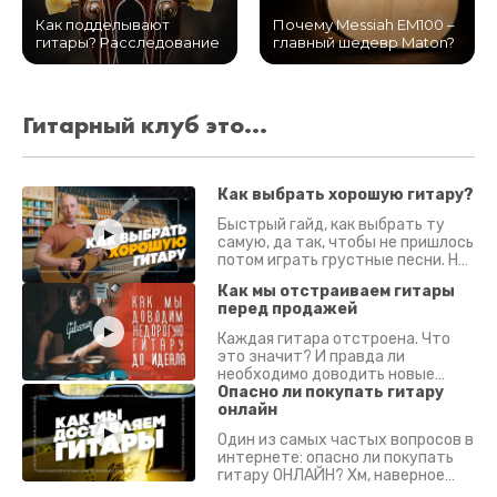
Как подделывают
Почему Messiah EM100 –
гитары? Расследование
главный шедевр Maton?
Гитарный клуб это...
Как выбрать хорошую гитару?
Быстрый гайд, как выбрать ту
самую, да так, чтобы не пришлось
потом играть грустные песни. На
что смотреть? Что проверять?
Как мы отстраиваем гитары
перед продажей
Каждая гитара отстроена. Что
это значит? И правда ли
необходимо доводить новые
гитары? Если кратко - да.
Опасно ли покупать гитару
Подробно - в видео :)
онлайн
Один из самых частых вопросов в
интернете: опасно ли покупать
гитару ОНЛАЙН? Хм, наверное
да? Но не для вас :) Каждый