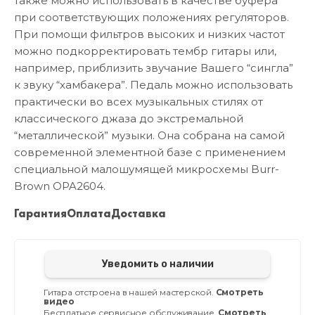
также можно использовать в качестве буфера
при соответствующих положениях регуляторов.
При помощи фильтров высоких и низких частот
можно подкорректировать тембр гитары или,
например, приблизить звучание Вашего “сингла”
к звуку “хамбакера”. Педаль можно использовать
практически во всех музыкальных стилях от
классического джаза до экстремальной
“металлической” музыки. Она собрана на самой
современной элементной базе с применением
специальной малошумящей микросхемы Burr-
Brown OPA2604.
Гарантия
Оплата
Доставка
Уведомить о наличии
Гитара отстроена в нашей мастерской.
Смотреть
видео
Бесплатное сервисное обслуживание.
Смотреть