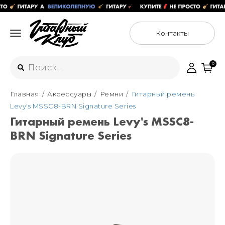
Контакты
0
Главная
Аксессуары
Ремни
Гитарный ремень
Интернет-магазин
Levy's MSSC8-BRN Signature Series
+7 (925) 125-54-44
Гитарный ремень Levy's MSSC8-
Москва
BRN Signature Series
+7 (925) 176-55-65
Санкт-Петербург
ул. Большая Новодмитровская 36с15,
"ФЛАКОН"
+7 (929) 179-15-49
ул. Гороховая 49Б, "SENO"
Мастерские
Москва
+7 (925) 879-85-35
Санкт-Петербург
+7 (999) 213-51-93