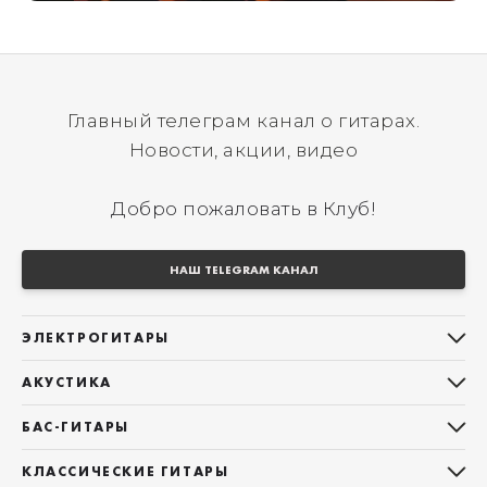
Главный телеграм канал о гитарах.
Новости, акции, видео
Добро пожаловать в Клуб!
НАШ TELEGRAM КАНАЛ
ЭЛЕКТРОГИТАРЫ
Все электрогитары
АКУСТИКА
Stratocaster
Все акустические гитары
Telecaster
БАС-ГИТАРЫ
Дредноуты
Les Paul
Все бас-гитары
Фолки (ОМ, 000, 00)
КЛАССИЧЕСКИЕ ГИТАРЫ
Оригинальная
Jazz Bass