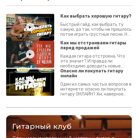
Как выбрать хорошую гитару?
Быстрый гайд, как выбрать ту
самую, да так, чтобы не пришлось
потом играть грустные песни. На
что смотреть? Что проверять?
Как мы отстраиваем гитары
перед продажей
Каждая гитара отстроена. Что
это значит? И правда ли
необходимо доводить новые
гитары? Если кратко - да.
Опасно ли покупать гитару
Подробно - в видео :)
онлайн
Один из самых частых вопросов в
интернете: опасно ли покупать
гитару ОНЛАЙН? Хм, наверное
да? Но не для вас :) Каждый
инструмент надежно упакован и
застрахован. Случись что -
отправим новый.
Гитарный клуб