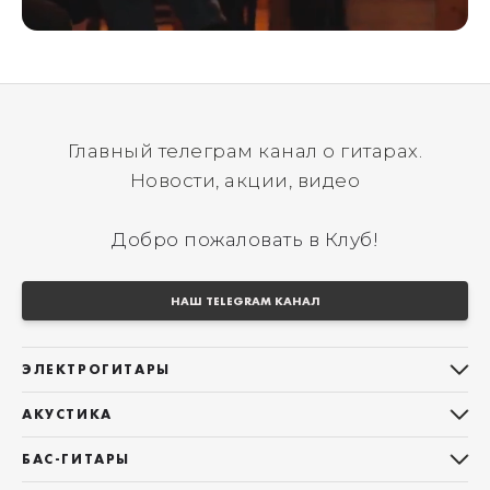
Главный телеграм канал о гитарах.
Новости, акции, видео
Добро пожаловать в Клуб!
НАШ TELEGRAM КАНАЛ
ЭЛЕКТРОГИТАРЫ
Все электрогитары
АКУСТИКА
Stratocaster
Все акустические гитары
Telecaster
БАС-ГИТАРЫ
Дредноуты
Les Paul
Все бас-гитары