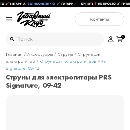
Контакты
0
Главная
Аксессуары
Струны
Струны для
Интернет-магазин
электрогитар
Струны для электрогитары PRS
+7 (925) 125-54-44
Signature, 09-42
Москва
Струны для электрогитары PRS
+7 (925) 176-55-65
Signature, 09-42
Санкт-Петербург
ул. Большая Новодмитровская 36с15,
"ФЛАКОН"
+7 (929) 179-15-49
ул. Гороховая 49Б, "SENO"
Мастерские
Москва
+7 (925) 879-85-35
Санкт-Петербург
+7 (999) 213-51-93