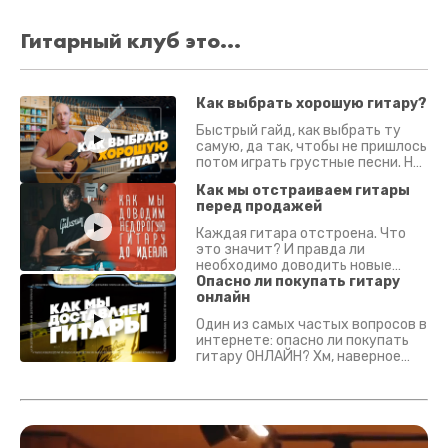
Гитарный клуб это...
Как выбрать хорошую гитару?
Быстрый гайд, как выбрать ту
самую, да так, чтобы не пришлось
потом играть грустные песни. На
что смотреть? Что проверять?
Как мы отстраиваем гитары
перед продажей
Каждая гитара отстроена. Что
это значит? И правда ли
необходимо доводить новые
гитары? Если кратко - да.
Опасно ли покупать гитару
Подробно - в видео :)
онлайн
Один из самых частых вопросов в
интернете: опасно ли покупать
гитару ОНЛАЙН? Хм, наверное
да? Но не для вас :) Каждый
инструмент надежно упакован и
застрахован. Случись что -
отправим новый.