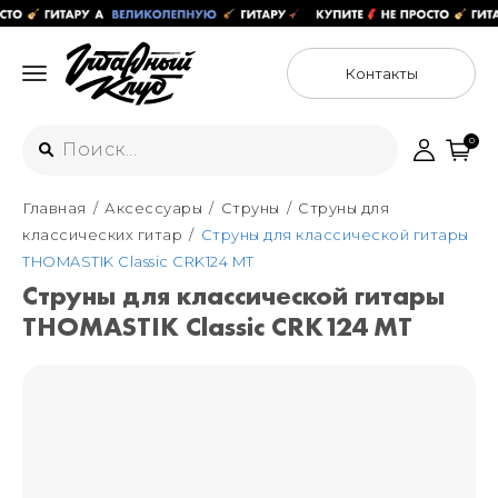
Контакты
0
Главная
Аксессуары
Струны
Струны для
Интернет-магазин
классических гитар
Cтруны для классической гитары
+7 (925) 125-54-44
THOMASTIK Classic CRK124 MT
Москва
Cтруны для классической гитары
+7 (925) 176-55-65
THOMASTIK Classic CRK124 MT
Санкт-Петербург
ул. Большая Новодмитровская 36с15,
"ФЛАКОН"
+7 (929) 179-15-49
ул. Гороховая 49Б, "SENO"
Мастерские
Москва
+7 (925) 879-85-35
Санкт-Петербург
+7 (999) 213-51-93