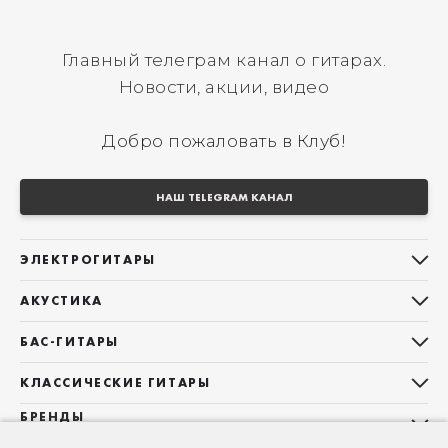
Главный телеграм канал о гитарах.
Новости, акции, видео
Добро пожаловать в Клуб!
НАШ TELEGRAM КАНАЛ
ЭЛЕКТРОГИТАРЫ
Все электрогитары
АКУСТИКА
Stratocaster
Все акустические гитары
Telecaster
БАС-ГИТАРЫ
Дредноуты
Les Paul
Все бас-гитары
Фолки (ОМ, 000, 00)
КЛАССИЧЕСКИЕ ГИТАРЫ
Оригинальная
Jazz Bass
Гранд Аудиториум
Все классические гитары
БРЕНДЫ
Superstrat
Precision Bass
Maton
Тревел, Компактный корпус
3/4