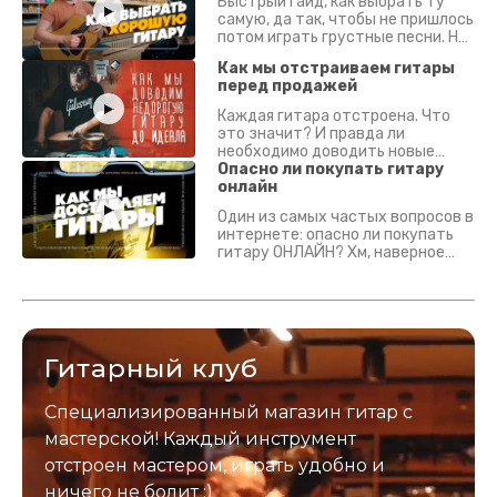
Быстрый гайд, как выбрать ту
самую, да так, чтобы не пришлось
потом играть грустные песни. На
что смотреть? Что проверять?
Как мы отстраиваем гитары
перед продажей
Каждая гитара отстроена. Что
это значит? И правда ли
необходимо доводить новые
гитары? Если кратко - да.
Опасно ли покупать гитару
Подробно - в видео :)
онлайн
Один из самых частых вопросов в
интернете: опасно ли покупать
гитару ОНЛАЙН? Хм, наверное
да? Но не для вас :) Каждый
инструмент надежно упакован и
застрахован. Случись что -
отправим новый.
Гитарный клуб
Специализированный магазин гитар с
мастерской! Каждый инструмент
отстроен мастером, играть удобно и
ничего не болит :)