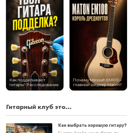
Как подделывают
Почему Messiah EM100 –
гитары? Расследование
главный шедевр Maton?
Гитарный клуб это...
Как выбрать хорошую гитару?