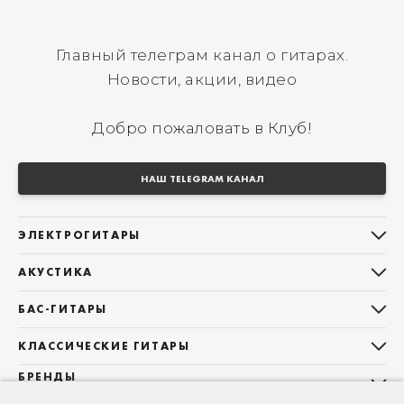
Главный телеграм канал о гитарах.
Новости, акции, видео
Добро пожаловать в Клуб!
НАШ TELEGRAM КАНАЛ
ЭЛЕКТРОГИТАРЫ
Все электрогитары
АКУСТИКА
Stratocaster
Все акустические гитары
Telecaster
БАС-ГИТАРЫ
Дредноуты
Les Paul
Все бас-гитары
Фолки (ОМ, 000, 00)
КЛАССИЧЕСКИЕ ГИТАРЫ
Оригинальная
Jazz Bass
Гранд Аудиториум
Все классические гитары
БРЕНДЫ
Superstrat
Precision Bass
Maton
Тревел, Компактный корпус
3/4