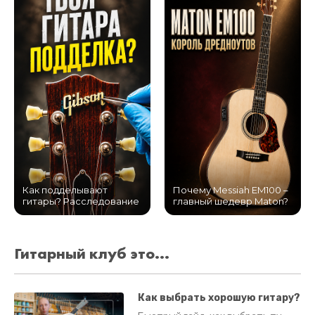
Как подделывают
Почему Messiah EM100 –
гитары? Расследование
главный шедевр Maton?
Гитарный клуб это...
Как выбрать хорошую гитару?