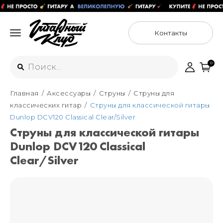
Контакты
0
Главная
Аксессуары
Струны
Струны для
Интернет-магазин
классических гитар
Струны для классической гитары
+7 (925) 125-54-44
Dunlop DCV120 Classical Clear/Silver
Москва
Струны для классической гитары
+7 (925) 176-55-65
Dunlop DCV120 Classical
Санкт-Петербург
ул. Большая Новодмитровская 36с15,
"ФЛАКОН"
Clear/Silver
+7 (929) 179-15-49
ул. Гороховая 49Б, "SENO"
Мастерские
Москва
+7 (925) 879-85-35
Санкт-Петербург
+7 (999) 213-51-93