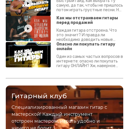
Быстрый гайд, как выбрать ту
самую, да так, чтобы не пришлось
потом играть грустные песни. На
что смотреть? Что проверять?
Как мы отстраиваем гитары
перед продажей
Каждая гитара отстроена. Что
это значит? И правда ли
необходимо доводить новые
гитары? Если кратко - да.
Опасно ли покупать гитару
Подробно - в видео :)
онлайн
Один из самых частых вопросов в
интернете: опасно ли покупать
гитару ОНЛАЙН? Хм, наверное
да? Но не для вас :) Каждый
инструмент надежно упакован и
застрахован. Случись что -
отправим новый.
Гитарный клуб
Специализированный магазин гитар с
мастерской! Каждый инструмент
отстроен мастером, играть удобно и
ничего не болит :)