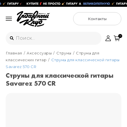
Контакты
0
Главная
Аксессуары
Струны
Струны для
Интернет-магазин
классических гитар
Струны для классической гитары
+7 (925) 125-54-44
Savarez 570 CR
Москва
Струны для классической гитары
+7 (925) 176-55-65
Savarez 570 CR
Санкт-Петербург
ул. Большая Новодмитровская 36с15,
"ФЛАКОН"
+7 (929) 179-15-49
ул. Гороховая 49Б, "SENO"
Мастерские
Москва
+7 (925) 879-85-35
Санкт-Петербург
+7 (999) 213-51-93