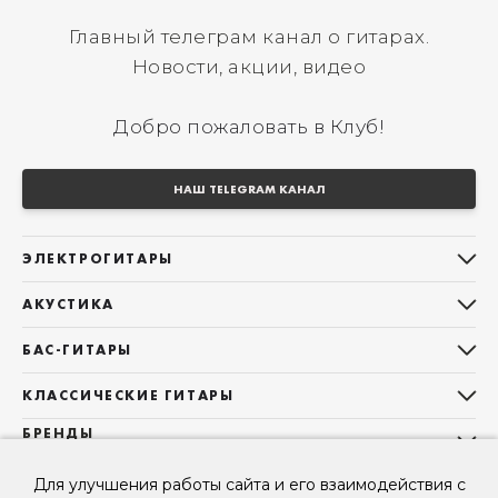
Главный телеграм канал о гитарах.
Новости, акции, видео
Добро пожаловать в Клуб!
НАШ TELEGRAM КАНАЛ
ЭЛЕКТРОГИТАРЫ
Все электрогитары
АКУСТИКА
Stratocaster
Все акустические гитары
Telecaster
БАС-ГИТАРЫ
Дредноуты
Les Paul
Все бас-гитары
Фолки (ОМ, 000, 00)
КЛАССИЧЕСКИЕ ГИТАРЫ
Оригинальная
Jazz Bass
Гранд Аудиториум
Все классические гитары
БРЕНДЫ
Superstrat
Precision Bass
Maton
Тревел, Компактный корпус
3/4
О НАС
Б/У, уцененные гитары
Оригинальная форма
Для улучшения работы сайта и его взаимодействия с
Sigma Guitars
Б/У, уцененные гитары
Б/У, уцененные гитары