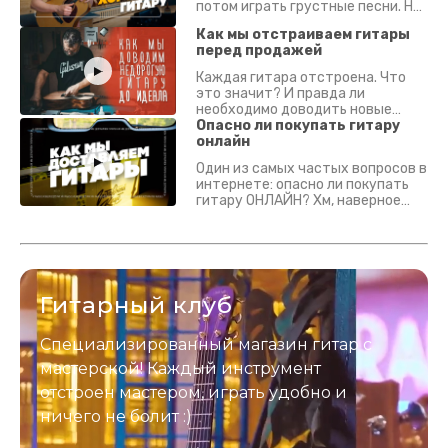
потом играть грустные песни. На
что смотреть? Что проверять?
Как мы отстраиваем гитары
перед продажей
Каждая гитара отстроена. Что
это значит? И правда ли
необходимо доводить новые
гитары? Если кратко - да.
Опасно ли покупать гитару
Подробно - в видео :)
онлайн
Один из самых частых вопросов в
интернете: опасно ли покупать
гитару ОНЛАЙН? Хм, наверное
да? Но не для вас :) Каждый
инструмент надежно упакован и
застрахован. Случись что -
отправим новый.
Гитарный клуб
Специализированный магазин гитар с
мастерской! Каждый инструмент
отстроен мастером, играть удобно и
ничего не болит :)