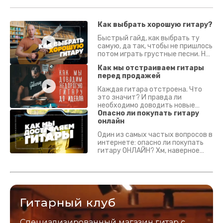
Как выбрать хорошую гитару?
Быстрый гайд, как выбрать ту
самую, да так, чтобы не пришлось
потом играть грустные песни. На
что смотреть? Что проверять?
Как мы отстраиваем гитары
перед продажей
Каждая гитара отстроена. Что
это значит? И правда ли
необходимо доводить новые
гитары? Если кратко - да.
Опасно ли покупать гитару
Подробно - в видео :)
онлайн
Один из самых частых вопросов в
интернете: опасно ли покупать
гитару ОНЛАЙН? Хм, наверное
да? Но не для вас :) Каждый
инструмент надежно упакован и
застрахован. Случись что -
отправим новый.
Гитарный клуб
Специализированный магазин гитар с