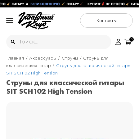
Контакты
0
Главная
Аксессуары
Струны
Струны для
Интернет-магазин
классических гитар
Струны для классической гитары
+7 (925) 125-54-44
SIT SCH102 High Tension
Москва
Струны для классической гитары
+7 (925) 176-55-65
SIT SCH102 High Tension
Санкт-Петербург
ул. Большая Новодмитровская 36с15,
"ФЛАКОН"
+7 (929) 179-15-49
ул. Гороховая 49Б, "SENO"
Мастерские
Москва
+7 (925) 879-85-35
Санкт-Петербург
+7 (999) 213-51-93