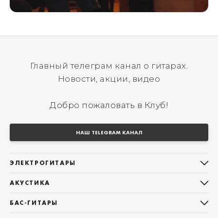
Главный телеграм канал о гитарах.
Новости, акции, видео
Добро пожаловать в Клуб!
НАШ TELEGRAM КАНАЛ
ЭЛЕКТРОГИТАРЫ
Все электрогитары
АКУСТИКА
Stratocaster
Все акустические гитары
Telecaster
БАС-ГИТАРЫ
Дредноуты
Les Paul
Все бас-гитары