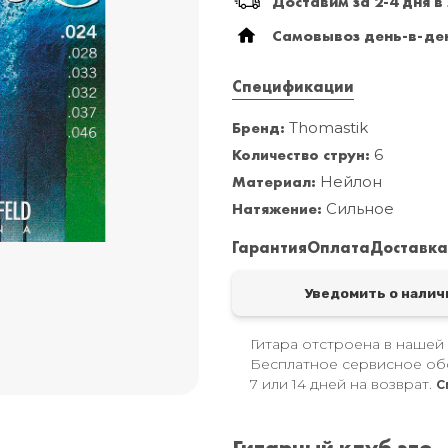
Доставим за 2-4 дня в
Самовывоз день-в-ден
Спецификации
Бренд:
Thomastik
Количество струн:
6
Материал:
Нейлон
Натяжение:
Сильное
Гарантия
Оплата
Доставк
Уведомить о налич
Гитара отстроена в нашей
Бесплатное сервисное об
7 или 14 дней на возврат.
С
Гитарный клуб это..