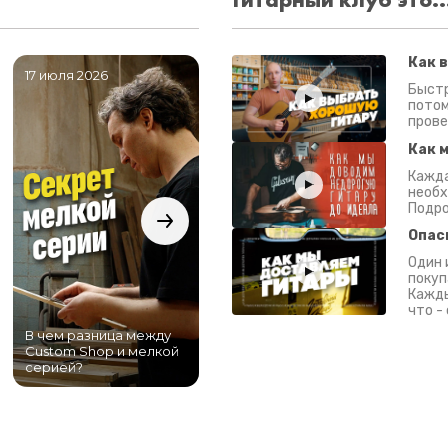
Как 
17 июля 2026
06 июля 2026
0
Быстр
потом
прове
Как 
Кажда
необх
Подро
Опас
Один 
покуп
Кажды
что -
В чем разница между
Самый большой
Custom Shop и мелкой
магазин гитар в
серией?
Питере!
К