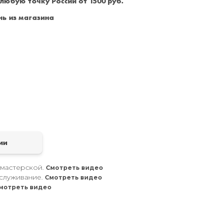
 любую точку России от 1500 руб.
Санкт-Петербург
+7 (999) 213-51-93
ь из магазина
а
ии
 мастерской.
Смотреть видео
служивание.
Смотреть видео
мотреть видео
.