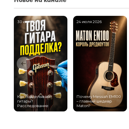
30 июля 2026
24 июля 2026
Как подделывают
Почему Messiah EM100
гитары?
– главный шедевр
Расследование
Maton?