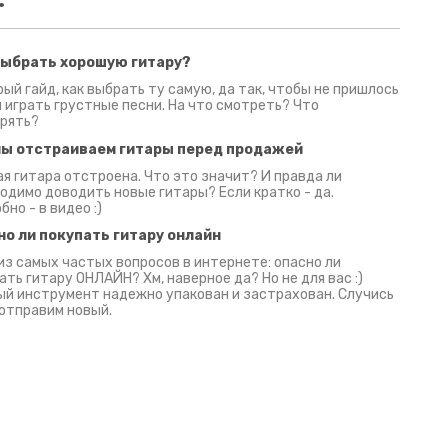
выбрать хорошую гитару?
2 июня 2026
30 июня 2026
09 июн
ый гайд, как выбрать ту самую, да так, чтобы не пришлось
 играть грустные песни. На что смотреть? Что
рять?
мы отстраиваем гитары перед продажей
я гитара отстроена. Что это значит? И правда ли
одимо доводить новые гитары? Если кратко - да.
бно - в видео :)
но ли покупать гитару онлайн
из самых частых вопросов в интернете: опасно ли
ать гитару ОНЛАЙН? Хм, наверное да? Но не для вас :)
й инструмент надежно упакован и застрахован. Случись
 отправим новый.
Русски
испанс
эмп для басистов!
Конкурс про Кино!
Обзор