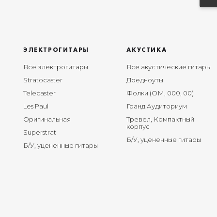
ЭЛЕКТРОГИТАРЫ
АКУСТИКА
Все электрогитары
Все акустические гитары
Stratocaster
Дредноуты
Telecaster
Фолки (ОМ, 000, 00)
Les Paul
Гранд Аудиториум
Оригинальная
Тревел, Компактный
корпус
Superstrat
Б/У, уцененные гитары
Б/У, уцененные гитары