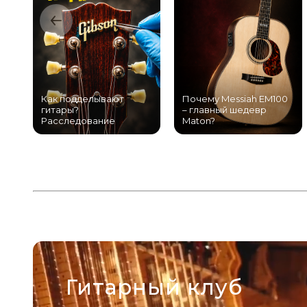
Как подделывают
Почему Messiah EM100
гитары?
– главный шедевр
Расследование
Maton?
Гитарный клуб