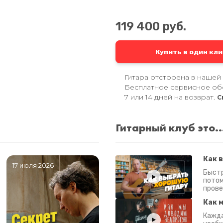
119 400 руб.
Купить в один кли
Гитара отстроена в нашей
Бесплатное сервисное об
7 или 14 дней на возврат.
С
Гитарный клуб это..
Как 
17 июля 2026
06 июля 2026
0
Быстр
потом
прове
Как 
Кажда