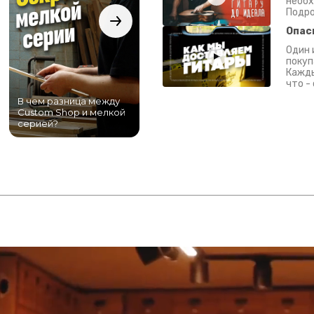
необх
Подро
Опас
Один 
покуп
Кажды
что -
В чем разница между
Самый большой
Custom Shop и мелкой
магазин гитар в
серией?
Питере!
К