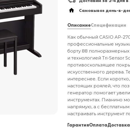
Доставим за 2-4 дня в
Самовывоз день-в-ден
Описание
Спецификации
Как обычный CASIO AP-270,
профессиональные музыкан
борту 88 полноразмерных
и технологией Tri-Sensor S
противоскользящее покрыт
искусственного дерева. Т
интереснее. Если коротко
настоящих роялей, что поз
генератор помогает увелич
инструментах. Пианино м
напрямую, а с бесплатным
настраивать инструмент п
Гарантия
Оплата
Доставк