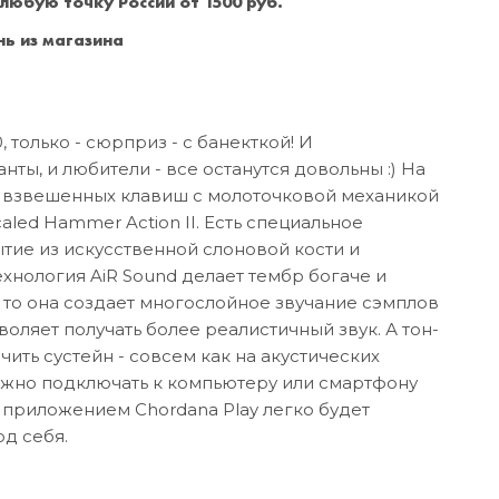
 любую точку России от 1500 руб.
Санкт-Петербург
+7 (999) 213-51-93
ь из магазина
 только - сюрприз - с банекткой! И
ты, и любители - все останутся довольны :) На
 взвешенных клавиш с молоточковой механикой
caled Hammer Action II. Есть специальное
ие из искусственной слоновой кости и
ехнология AiR Sound делает тембр богаче и
, то она создает многослойное звучание сэмплов
воляет получать более реалистичный звук. А тон-
ить сустейн - совсем как на акустических
ожно подключать к компьютеру или смартфону
 приложением Chordana Play легко будет
од себя.
а