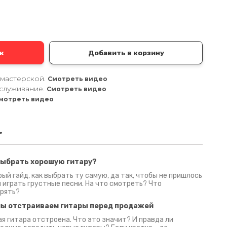
к
Добавить в корзину
 мастерской.
Смотреть видео
служивание.
Смотреть видео
мотреть видео
.
выбрать хорошую гитару?
2 июня 2026
30 июня 2026
09 июн
ый гайд, как выбрать ту самую, да так, чтобы не пришлось
 играть грустные песни. На что смотреть? Что
рять?
мы отстраиваем гитары перед продажей
я гитара отстроена. Что это значит? И правда ли