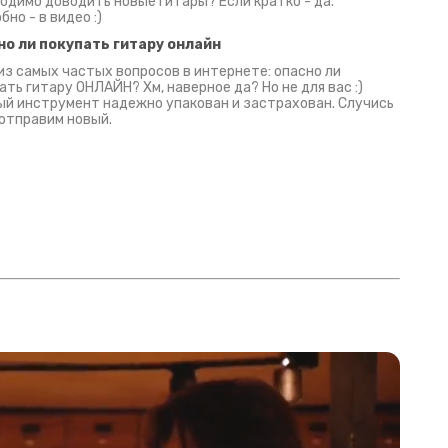
одимо доводить новые гитары? Если кратко - да.
бно - в видео :)
но ли покупать гитару онлайн
из самых частых вопросов в интернете: опасно ли
ать гитару ОНЛАЙН? Хм, наверное да? Но не для вас :)
й инструмент надежно упакован и застрахован. Случись
 отправим новый.
Русски
испанс
эмп для басистов!
Конкурс про Кино!
Обзор