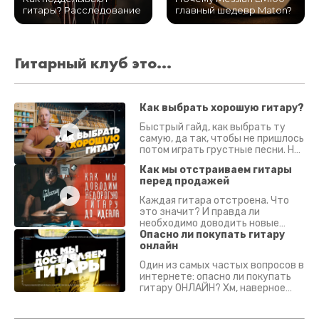
гитары? Расследование
главный шедевр Maton?
Гитарный клуб это...
Как выбрать хорошую гитару?
Быстрый гайд, как выбрать ту
самую, да так, чтобы не пришлось
потом играть грустные песни. На
что смотреть? Что проверять?
Как мы отстраиваем гитары
перед продажей
Каждая гитара отстроена. Что
это значит? И правда ли
необходимо доводить новые
гитары? Если кратко - да.
Опасно ли покупать гитару
Подробно - в видео :)
онлайн
Один из самых частых вопросов в
интернете: опасно ли покупать
гитару ОНЛАЙН? Хм, наверное
да? Но не для вас :) Каждый
инструмент надежно упакован и