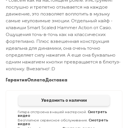
- совсем как на настоящем рояле. Инструмент
послушно и трепетно отзывается на каждое
движение, это позволяет воплотить в музыку
самые неуловимые эмоции. Отдельный кайф -
клавиши Smart Scaled Hammer Action от Casio.
Ощущения точь-в-точь как на классических
фортепиано. Плюс взвешенная конструкция
идеальна для динамики, она очень точно
определяет силу нажатия. А еще она буквально
одним нажатием кнопки превращается в блютуз-
колонку. Внезапно! :D
Гарантия
Оплата
Доставка
Уведомить о наличии
Гитара отстроена в нашей мастерской.
Смотреть
видео
Бесплатное сервисное обслуживание.
Смотреть
видео