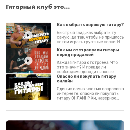
Гитарный клуб это...
Как выбрать хорошую гитару?
Быстрый гайд, как выбрать ту
самую, да так, чтобы не пришлось
потом играть грустные песни. На
что смотреть? Что проверять?
Как мы отстраиваем гитары
перед продажей
Каждая гитара отстроена. Что
это значит? И правда ли
необходимо доводить новые
гитары? Если кратко - да.
Опасно ли покупать гитару
Подробно - в видео :)
онлайн
Один из самых частых вопросов в
интернете: опасно ли покупать
гитару ОНЛАЙН? Хм, наверное
да? Но не для вас :) Каждый
инструмент надежно упакован и
застрахован. Случись что -
отправим новый.