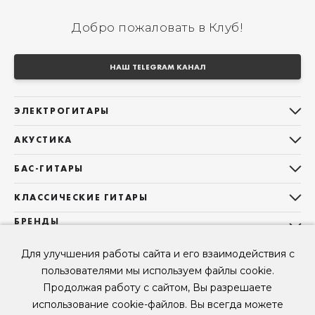
Добро пожаловать в Клуб!
НАШ TELEGRAM КАНАЛ
ЭЛЕКТРОГИТАРЫ
Все электрогитары
АКУСТИКА
Stratocaster
Все акустические гитары
Telecaster
БАС-ГИТАРЫ
Дредноуты
Les Paul
Все бас-гитары
Фолки (ОМ, 000, 00)
КЛАССИЧЕСКИЕ ГИТАРЫ
Оригинальная
Jazz Bass
Гранд Аудиториум
Все классические гитары
БРЕНДЫ
Superstrat
Precision Bass
Maton
Тревел, Компактный корпус
3/4
О НАС
Б/У, уцененные гитары
Оригинальная форма
Для улучшения работы сайта и его взаимодействия с
Sigma Guitars
Б/У, уцененные гитары
Б/У, уцененные гитары
Контакты
Короткомензурные
пользователями мы используем файлы cookie.
Enya Guitars
Мы в Telegram
Б/У, уцененные гитары
Продолжая работу с сайтом, Вы разрешаете
Fender
Мы в ВК
использование cookie-файлов. Вы всегда можете
Gibson