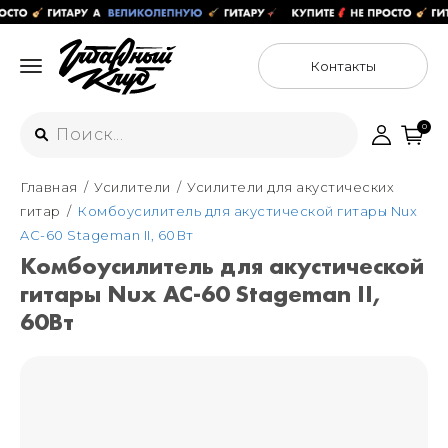
Контакты
0
Главная
Усилители
Усилители для акустических
Интернет-магазин
гитар
Комбоусилитель для акустической гитары Nux
+7 (925) 125-54-44
AC-60 Stageman II, 60Вт
Москва
Комбоусилитель для акустической
+7 (925) 176-55-65
гитары Nux AC-60 Stageman II,
Санкт-Петербург
ул. Большая Новодмитровская 36с15,
"ФЛАКОН"
60Вт
+7 (929) 179-15-49
ул. Гороховая 49Б, "SENO"
Мастерские
Москва
+7 (925) 879-85-35
Санкт-Петербург
+7 (999) 213-51-93