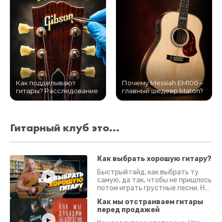
Как подделывают
Почему Messiah EM100 –
гитары? Расследование
главный шедевр Maton?
Гитарный клуб это...
Как выбрать хорошую гитару?
Быстрый гайд, как выбрать ту
самую, да так, чтобы не пришлось
потом играть грустные песни. На
что смотреть? Что проверять?
Как мы отстраиваем гитары
перед продажей