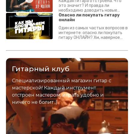
Каждая гитара отстроена. Что
это значит? И правда ли
необходимо доводить новые
гитары? Если кратко - да.
Опасно ли покупать гитару
Подробно - в видео :)
онлайн
Один из самых частых вопросов в
интернете: опасно ли покупать
гитару ОНЛАЙН? Хм, наверное
да? Но не для вас :) Каждый
инструмент надежно упакован и
застрахован. Случись что -
отправим новый.
Гитарный клуб
Специализированный магазин гитар с
мастерской! Каждый инструмент
отстроен мастером, играть удобно и
ничего не болит :)