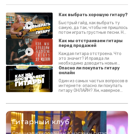
Как выбрать хорошую гитару?
Быстрый гайд, как выбрать ту
самую, да так, чтобы не пришлось
потом играть грустные песни. На
что смотреть? Что проверять?
Как мы отстраиваем гитары
перед продажей
Каждая гитара отстроена. Что
это значит? И правда ли
необходимо доводить новые
гитары? Если кратко - да.
Опасно ли покупать гитару
Подробно - в видео :)
онлайн
Один из самых частых вопросов в
интернете: опасно ли покупать
гитару ОНЛАЙН? Хм, наверное
да? Но не для вас :) Каждый
инструмент надежно упакован и
застрахован. Случись что -
отправим новый.
Гитарный клуб
Специализированный магазин гитар с