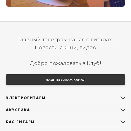
Главный телеграм канал о гитарах.
Новости, акции, видео
Добро пожаловать в Клуб!
НАШ TELEGRAM КАНАЛ
ЭЛЕКТРОГИТАРЫ
Все электрогитары
АКУСТИКА
Stratocaster
Все акустические гитары
Telecaster
БАС-ГИТАРЫ
Дредноуты
Les Paul
Все бас-гитары